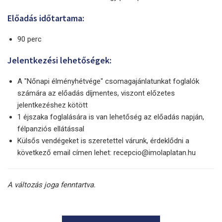
Előadás időtartama:
90 perc
Jelentkezési lehetőségek:
A "Nőnapi élményhétvége" csomagajánlatunkat foglalók
számára az előadás díjmentes, viszont előzetes
jelentkezéshez kötött
1 éjszaka foglalására is van lehetőség az előadás napján,
félpanziós ellátással
Külsős vendégeket is szeretettel várunk, érdeklődni a
következő email címen lehet: recepcio@imolaplatan.hu
A változás joga fenntartva.