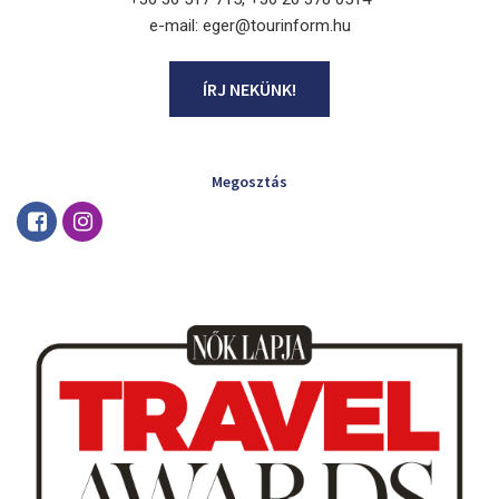
e-mail: eger@tourinform.hu
ÍRJ NEKÜNK!
Megosztás