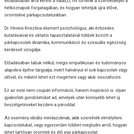
előadásában arra keresi a választ, mi történik a szenvedéllyel a
hétköznapok forgatagában, és hogyan tehetjük újra élővé,
örömtelivé párkapcsolatunkban.
Dr. Hevesi Krisztina elismert pszichológus, aki évtizedes
kutatásaival és oktatói tapasztalatával többek között a
párkapcsolati dinamika, kommunikáció és szexuális egészség
kérdéseit vizsgálja.
Előadásában tabuk nélkül, mégis empatikusan és tudományos
alapokra építve tárgyalja, miért halványul el sok kapcsolati vágy
idővel, és miként lehet ezt megérteni vagy akár visszahozni.
Ez az este nem csupán információ, hanem inspiráció is: olyan
gyakorlati gondolatokat ad, amelyek után könnyebb lehet új
beszélgetéseket kezdeni a pároddal.
Az esemény ideális mindazoknak, akik szeretnék elmélyíteni
kapcsolatukat, vagy egyszerűen többet megtudni arról, hogyan
lehet tartósan örömteli és élő egy párkapcsolat.