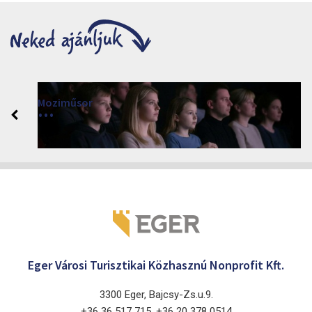
Moziműsor
2026
Cinema Agria, Eger 3300, Törvényház utca 4.
Eger Városi Turisztikai Közhasznú Nonprofit Kft.
3300 Eger, Bajcsy-Zs.u.9.
+36 36 517 715, +36 20 378 0514