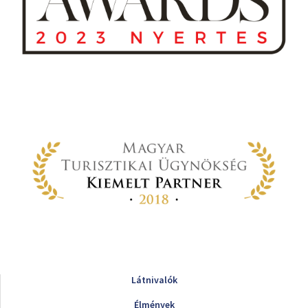
Látnivalók
Élmények