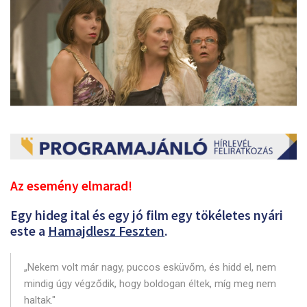
Az esemény elmarad!
Egy hideg ital és egy jó film egy tökéletes nyári
este a
Hamajdlesz Feszten
.
„Nekem volt már nagy, puccos esküvőm, és hidd el, nem
mindig úgy végződik, hogy boldogan éltek, míg meg nem
haltak."