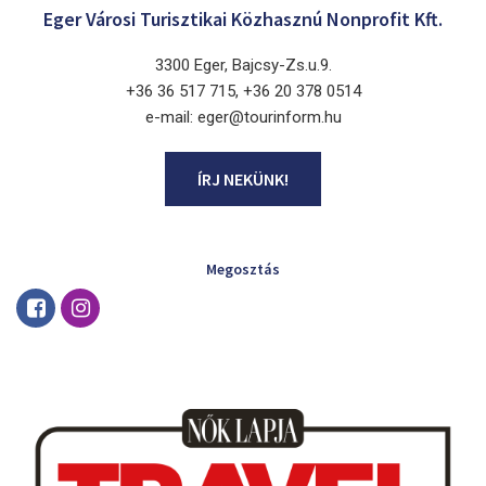
Eger Városi Turisztikai Közhasznú Nonprofit Kft.
3300 Eger, Bajcsy-Zs.u.9.
+36 36 517 715, +36 20 378 0514
e-mail: eger@tourinform.hu
ÍRJ NEKÜNK!
Megosztás