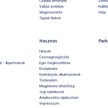
Családi élmények
Szính
Vallási emlékek
Kiállít
Idegenvezetés
Helyi
Tippek Neked
Hasznos
Park
Hírlevél
Csomagmegőrzők
k - Apartmanok
Eger megközelítése
Közlekedés
Kiadványok, alkalmazások
Történelem
Megjelenési lehetőség
Jogi nyilatkozat
Adatkezelési tájékoztató
Impresszum