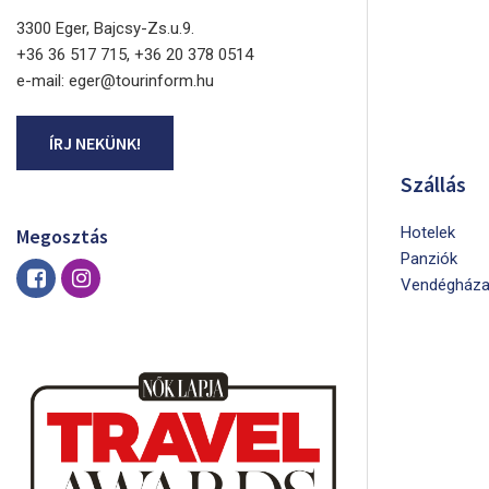
3300 Eger, Bajcsy-Zs.u.9.
+36 36 517 715, +36 20 378 0514
e-mail: eger@tourinform.hu
ÍRJ NEKÜNK!
Szállás
Hotelek
Megosztás
Panziók
Vendégháza