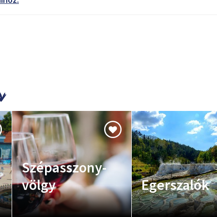
Szépasszony-
völgy
Egerszalók