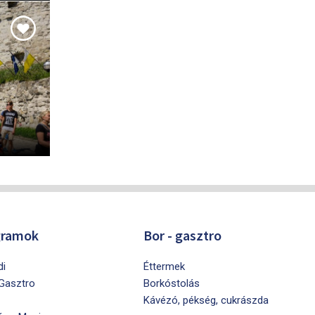
gramok
Bor - gasztro
di
Éttermek
 Gasztro
Borkóstolás
Kávézó, pékség, cukrászda