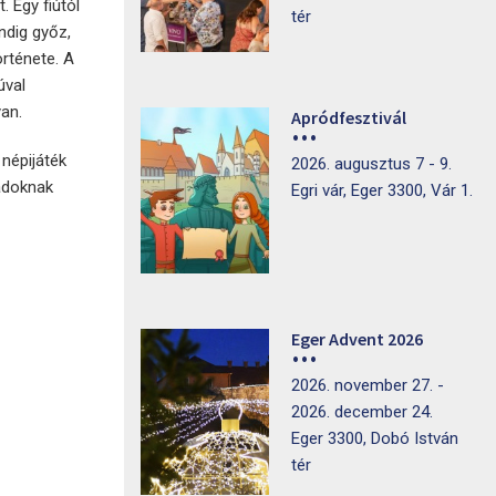
 Egy fiútól
tér
ndig győz,
örténete. A
úval
yan.
Apródfesztivál
népijáték
2026. augusztus 7 - 9.
ádoknak
Egri vár, Eger 3300, Vár 1.
Eger Advent 2026
2026. november 27. -
2026. december 24.
Eger 3300, Dobó István
tér