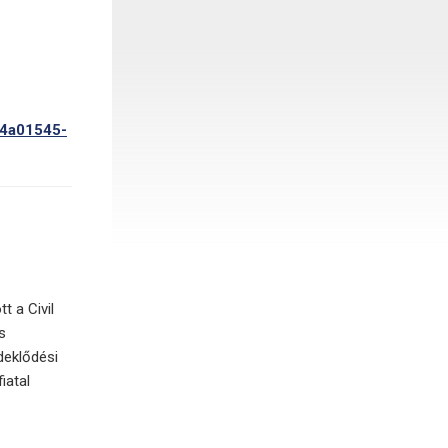
74a01545-
t a Civil
s
deklődési
iatal