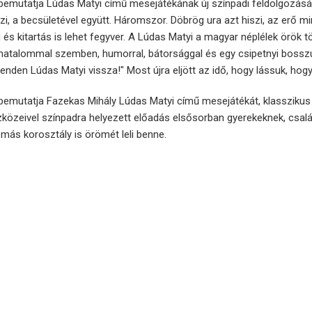
emutatja Lúdas Matyi című mesejátékának új színpadi feldolgozását.
szi, a becsületével együtt. Háromszor. Döbrög ura azt hiszi, az erő mi
és kitartás is lehet fegyver. A Lúdas Matyi a magyar néplélek örök t
 hatalommal szemben, humorral, bátorsággal és egy csipetnyi bossz
enden Lúdas Matyi vissza!" Most újra eljött az idő, hogy lássuk, hog
bemutatja Fazekas Mihály Lúdas Matyi című mesejátékát, klasszikus 
közeivel színpadra helyezett előadás elsősorban gyerekeknek, csal
n más korosztály is örömét leli benne.