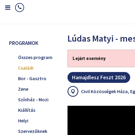
Home
Programok
Családi
Lúdas Matyi - mese előadás
Lúdas Matyi - me
PROGRAMOK
Összes program
Lejárt esemény
Családi
Hamajdlesz Feszt 2026
Bor - Gasztro
Zene
Civil Közösségek Háza, Eg
Színház - Mozi
Kiállítás
Helyi
Szervezőknek