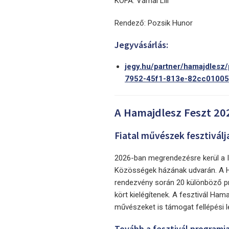
KOFA: Várnai Lili
Rendező: Pozsik Hunor
Jegyvásárlás:
jegy.hu/partner/hamajdlesz
7952-45f1-813e-82cc0100
A Hamajdlesz Feszt 20
Fiatal művészek fesztiválj
2026-ban megrendezésre kerül a II.
Közösségek házának udvarán. A H
rendezvény során 20 különböző pr
kört kielégítenek. A fesztivál Hama
művészeket is támogat fellépési l
Tovább a fesztivál programja