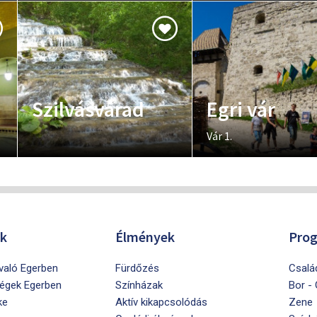
Szilvásvárad
Egri vár
Vár 1.
ók
Élmények
Pro
ivaló Egerben
Fürdőzés
Csalá
égek Egerben
Színházak
Bor -
ke
Aktív kikapcsolódás
Zene