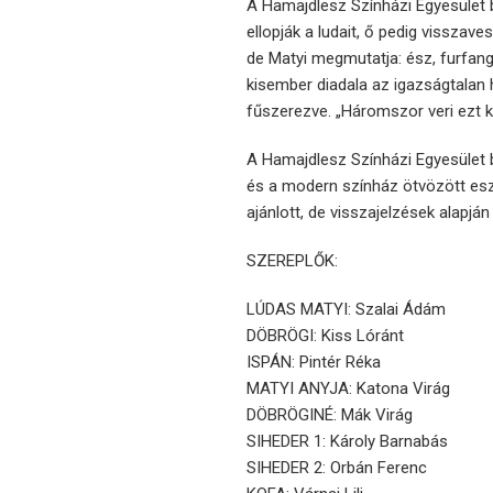
A Hamajdlesz Színházi Egyesület b
ellopják a ludait, ő pedig visszave
de Matyi megmutatja: ész, furfang 
kisember diadala az igazságtalan
fűszerezve. „Háromszor veri ezt k
A Hamajdlesz Színházi Egyesület 
és a modern színház ötvözött esz
ajánlott, de visszajelzések alapjá
SZEREPLŐK:
LÚDAS MATYI: Szalai Ádám
DÖBRÖGI: Kiss Lóránt
ISPÁN: Pintér Réka
MATYI ANYJA: Katona Virág
DÖBRÖGINÉ: Mák Virág
SIHEDER 1: Károly Barnabás
SIHEDER 2: Orbán Ferenc