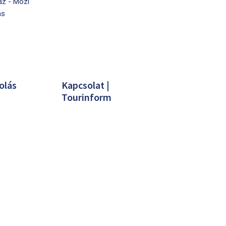
áz - Mozi
ás
olás
Kapcsolat |
Tourinform