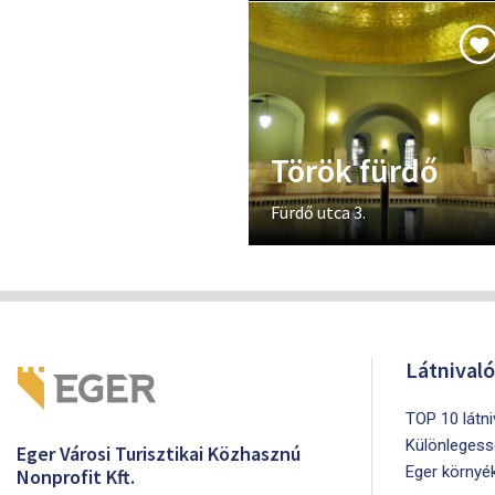
Török fürdő
Fürdő utca 3.
Látnival
TOP 10 látn
Különlegess
Eger Városi Turisztikai Közhasznú
Eger környé
Nonprofit Kft.