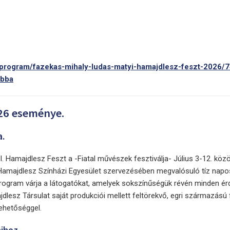
/program/fazekas-mihaly-ludas-matyi-hamajdlesz-feszt-2026/
5bba
26 eseménye.
a.
 Hamajdlesz Feszt a -Fiatal művészek fesztiválja- Július 3-12. közöt
amajdlesz Színházi Egyesület szervezésében megvalósuló tíz napo
ogram várja a látogatókat, amelyek sokszínűségük révén minden ér
jdlesz Társulat saját produkciói mellett feltörekvő, egri származású f
ehetőséggel.
ihoz.