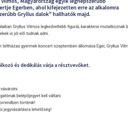
s Vilmos, Magyarország egyik legnépszerűbb
tje Egerben, ahol kifejezetten erre az alkalomra
zerűbb Gryllus dalok" hallhatók majd.
dalaiban Gryllus Vilmos legkedveltebb figurái, karakterei mutatkoznak 
ek is jól elő tudnak adni.
teltházas gyermek koncert szeptemberi állomása Eger, Gryllus Vil
lkozó és dedikálás várja a résztvevőket.
 vásárolni
gatónak belépőjegyet kell váltani.
orrendben történik!
i jegyvásárlásra lehetőség!