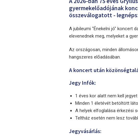
A 2026-ban 75 éves Gryllu
gyermekelőadójának koncer
összeválogatott - legnéps
A jubileumi "Énekelni jó" koncert 
elevenednek meg, melyeket a gyerek
Az országosan, minden állomáson 
hangszeres előadásában.
A koncert után közönségtalá
Jegy Infók:
1 éves kor alatt nem kell jegyet
Minden 1 életévét betöltött láto
A helyek elfoglalása érkezési s
Teltház esetén nem lesz tovább
Jegyvásárlás: