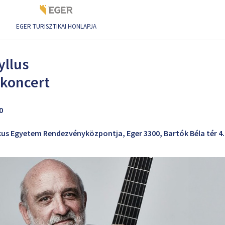
EGER TURISZTIKAI HONLAPJA
eumi koncert
yllus
 koncert
0
kus Egyetem Rendezvényközpontja, Eger 3300, Bartók Béla tér 4.