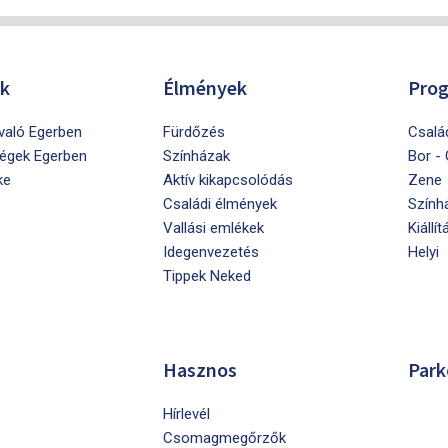
ók
Élmények
Pro
ivaló Egerben
Fürdőzés
Csalá
égek Egerben
Színházak
Bor -
ke
Aktív kikapcsolódás
Zene
Családi élmények
Szính
Vallási emlékek
Kiállít
Idegenvezetés
Helyi
Tippek Neked
Hasznos
Park
Hírlevél
Csomagmegőrzők