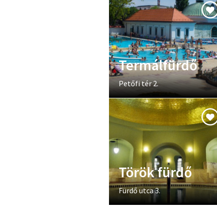
Termálfürdő
Petőfi tér 2.
Török fürdő
Fürdő utca 3.