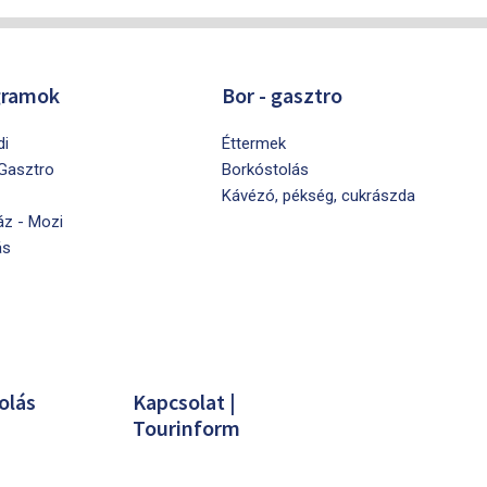
gramok
Bor - gasztro
di
Éttermek
 Gasztro
Borkóstolás
Kávézó, pékség, cukrászda
áz - Mozi
ás
olás
Kapcsolat |
Tourinform