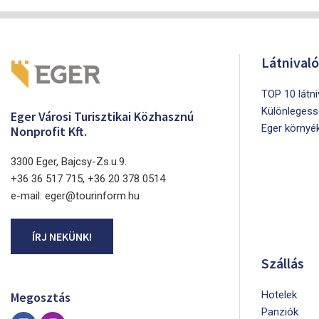
Látnival
TOP 10 látn
Különlegess
Eger Városi Turisztikai Közhasznú
Eger környé
Nonprofit Kft.
3300 Eger, Bajcsy-Zs.u.9.
+36 36 517 715, +36 20 378 0514
e-mail: eger@tourinform.hu
ÍRJ NEKÜNK!
Szállás
Hotelek
Megosztás
Panziók