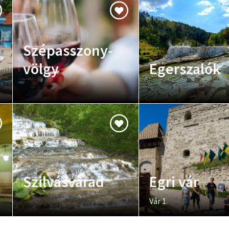
Szépasszony-
völgy
Egerszalók
Szilvásvárad
Egri vár
Vár 1.