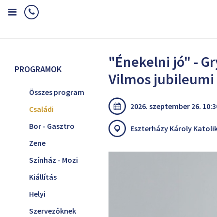
Home
Programok
Családi
"Énekelni jó" - Gryllus Vilmos jubil
"Énekelni jó" - Gr
PROGRAMOK
Vilmos jubileumi
Összes program
2026. szeptember 26. 10:3
Családi
Bor - Gasztro
Eszterházy Károly Katoli
Zene
Színház - Mozi
Kiállítás
Helyi
Szervezőknek