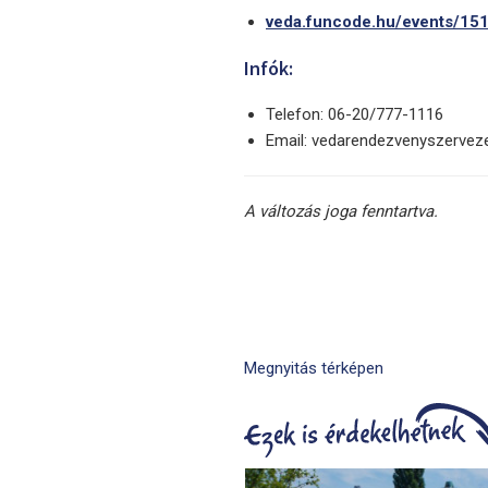
veda.funcode.hu/events/15
Infók:
Telefon: 06-20/777-1116
Email: vedarendezvenyszerve
A változás joga fenntartva.
Megnyitás térképen