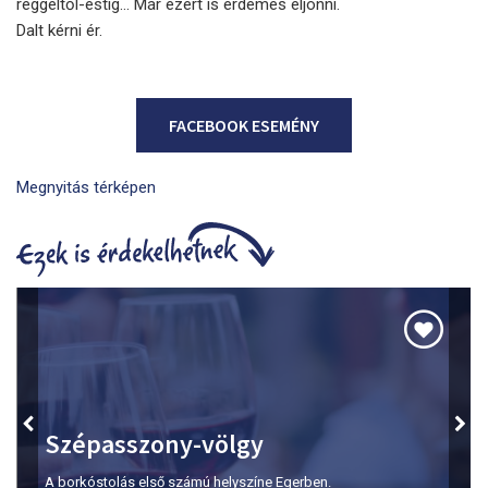
reggeltől-estig… Már ezért is érdemes eljönni.
Dalt kérni ér.
FACEBOOK ESEMÉNY
Megnyitás térképen
Szépasszony-völgy
A borkóstolás első számú helyszíne Egerben.