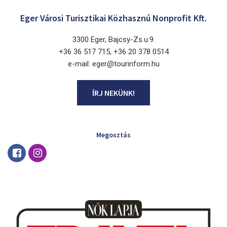
Eger Városi Turisztikai Közhasznú Nonprofit Kft.
3300 Eger, Bajcsy-Zs.u.9.
+36 36 517 715, +36 20 378 0514
e-mail: eger@tourinform.hu
ÍRJ NEKÜNK!
Megosztás