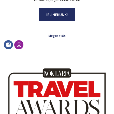
e-mail: eger@tourinform.hu
ÍRJ NEKÜNK!
Megosztás