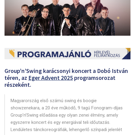
Group’n’Swing karácsonyi koncert a Dobó István
téren, az
Eger Advent 2025
programsorozat
részeként.
Magyarország első számú swing és boogie
showzenekara, a 20 éve működő, 9 tagú Fonogram-díjas
Group’n’Swing előadása egy olyan zenei élmény, amely
egyszerre koncert és egy energiával teli időutazás.
Lendületes tánckoreográfiák, lehengerlő színpadi jelenlét