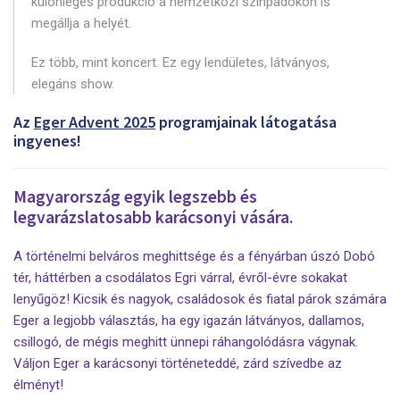
különleges produkció a nemzetközi színpadokon is
megállja a helyét.
Ez több, mint koncert. Ez egy lendületes, látványos,
elegáns show.
Az
Eger Advent 2025
programjainak látogatása
ingyenes!
Magyarország egyik legszebb és
legvarázslatosabb karácsonyi vására.
A történelmi belváros meghittsége és a fényárban úszó Dobó
tér, háttérben a csodálatos Egri várral, évről-évre sokakat
lenyűgöz! Kicsik és nagyok, családosok és fiatal párok számára
Eger a legjobb választás, ha egy igazán látványos, dallamos,
csillogó, de mégis meghitt ünnepi ráhangolódásra vágynak.
Váljon Eger a karácsonyi történeteddé, zárd szívedbe az
élményt!