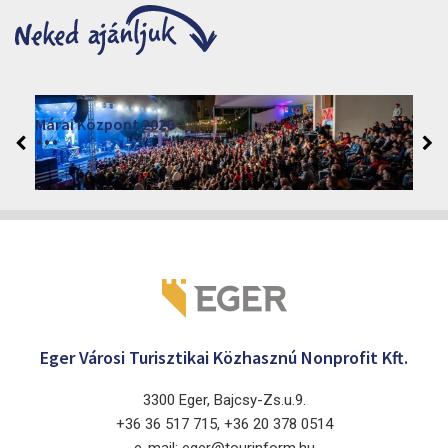
Márai Központ 2026
2026. június 19. - 2026. augusztus 28.
Márai Központ, Eger 3300, Szépasszony-völgy 35.
Eger Városi Turisztikai Közhasznú Nonprofit Kft.
3300 Eger, Bajcsy-Zs.u.9.
+36 36 517 715, +36 20 378 0514