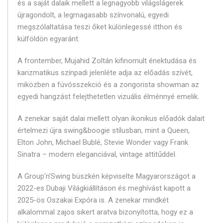
és a saját dalaik mellett a legnagyobb világslágerek
újragondolt, a legmagasabb színvonalú, egyedi
megszólaltatása teszi őket különlegessé itthon és
külföldön egyaránt.
A frontember, Mujahid Zoltán kifinomult énektudása és
karizmatikus színpadi jelenléte adja az előadás szívét,
miközben a fúvósszekció és a zongorista showman az
egyedi hangzást felejthetetlen vizuális élménnyé emelik.
A zenekar saját dalai mellett olyan ikonikus előadók dalait
értelmezi újra swing&boogie stílusban, mint a Queen,
Elton John, Michael Bublé, Stevie Wonder vagy Frank
Sinatra – modern eleganciával, vintage attitűddel.
A Group’n’Swing büszkén képviselte Magyarországot a
2022-es Dubaji Világkiállításon és meghívást kapott a
2025-ös Oszakai Expóra is. A zenekar mindkét
alkalommal zajos sikert aratva bizonyította, hogy ez a