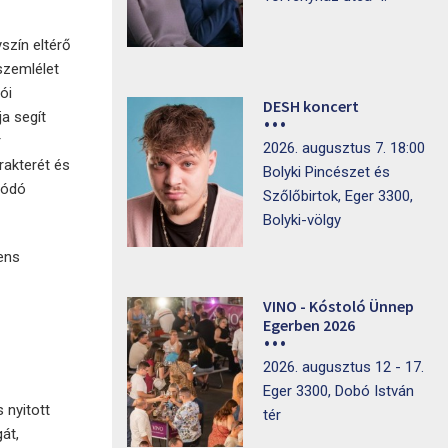
szín eltérő
 szemlélet
ói
DESH koncert
a segít
r
2026. augusztus 7. 18:00
rakterét és
Bolyki Pincészet és
lódó
Szőlőbirtok, Eger 3300,
Bolyki-völgy
ens
VINO - Kóstoló Ünnep
Egerben 2026
2026. augusztus 12 - 17.
Eger 3300, Dobó István
 nyitott
tér
át,