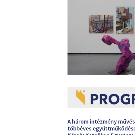
A három intézmény művészet
többéves együttműködését