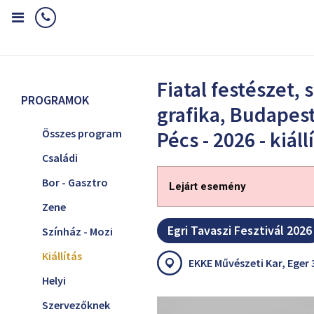
Home
Programok
Kiállítás
Fiatal festészet, szobrászat, grafika
Fiatal festészet, 
PROGRAMOK
grafika, Budapest 
Összes program
Pécs - 2026 - kiáll
Családi
Bor - Gasztro
Lejárt esemény
Zene
Egri Tavaszi Fesztivál 2026
Színház - Mozi
Kiállítás
EKKE Művészeti Kar, Eger 
Helyi
Szervezőknek