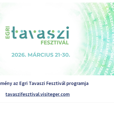
emény az Egri Tavaszi Fesztivál programja
tavaszifesztival.visiteger.com