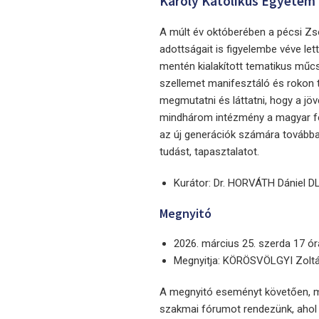
Károly Katolikus Egyetem M
A múlt év októberében a pécsi Zso
adottságait is figyelembe véve let
mentén kialakított tematikus műcs
szellemet manifesztáló és rokon t
megmutatni és láttatni, hogy a j
mindhárom intézmény a magyar fel
az új generációk számára tovább
tudást, tapasztalatot.
Kurátor: Dr. HORVÁTH Dániel 
Megnyitó
2026. március 25. szerda 17 ór
Megnyitja: KÖRÖSVÖLGYI Zoltá
A megnyitó eseményt követően, má
szakmai fórumot rendezünk, ahol 