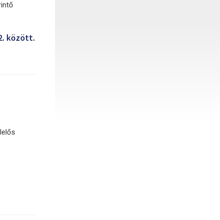
intő
2. között.
lelős