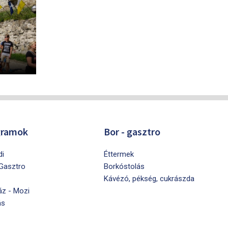
gramok
Bor - gasztro
di
Éttermek
 Gasztro
Borkóstolás
Kávézó, pékség, cukrászda
áz - Mozi
ás