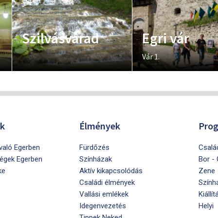
Szilvásvárad
Egri vár
Vár 1.
ók
Élmények
Pro
ivaló Egerben
Fürdőzés
Csalá
égek Egerben
Színházak
Bor -
ke
Aktív kikapcsolódás
Zene
Családi élmények
Szính
Vallási emlékek
Kiállít
Idegenvezetés
Helyi
Tippek Neked