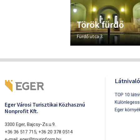
Török fürdő
Fürdő utca 3.
Látnival
TOP 10 látn
Különlegess
Eger Városi Turisztikai Közhasznú
Eger környé
Nonprofit Kft.
3300 Eger, Bajcsy-Zs.u.9.
+36 36 517 715, +36 20 378 0514
e-mail: eger@tourinform.hu