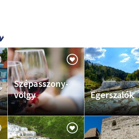
Szépasszony-
völgy
Egerszalók