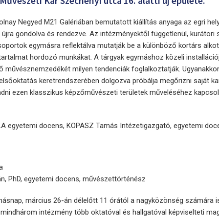
űvészeti Kar Széchenyi utca 16. alatti új épülete.
lnay Negyed M21 Galériában bemutatott kiállítás anyaga az egri hely
t újra gondolva és rendezve. Az intézményektől függetlenül, kurátori
oportok egymásra reflektálva mutatják be a különböző kortárs alkot
artalmat hordozó munkákat. A tárgyak egymáshoz közeli installációj
övő művésznemzedékét milyen tendenciák foglalkoztatják. Ugyanakko
sőoktatás keretrendszerében dolgozva próbálja megőrizni saját ka
adni ezen klasszikus képzőművészeti területek műveléséhez kapcso
DLA egyetemi docens, KOPASZ Tamás Intézetigazgató, egyetemi doc
a
n, PhD, egyetemi docens, művészettörténész
snap, március 26-án délelőtt 11 órától a nagyközönség számára is
mindhárom intézmény több oktatóval és hallgatóval képviselteti mag