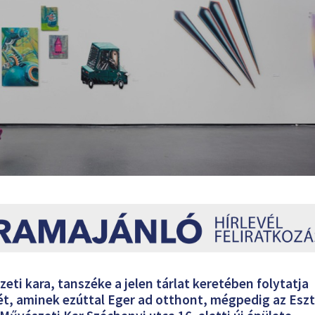
i kara, tanszéke a jelen tárlat keretében folytatja
, aminek ezúttal Eger ad otthont, mégpedig az Esz