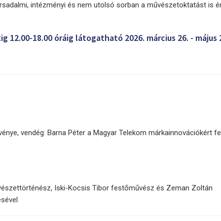
sadalmi, intézményi és nem utolsó sorban a művészetoktatást is ér
ig 12.00-18.00 óráig látogatható 2026. március 26. - május 
énye, vendég: Barna Péter a Magyar Telekom márkainnovációkért fe
művészettörténész, Iski-Kocsis Tibor festőművész és Zeman Zoltán
ésével