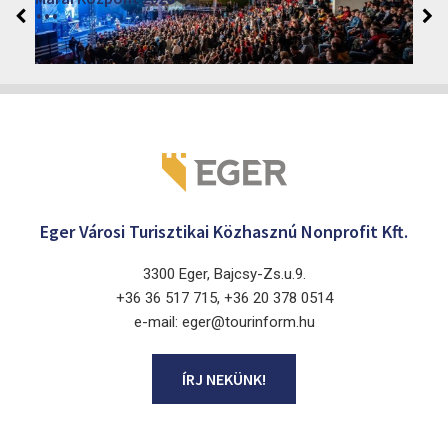
2026
Cinema Agria, Eger 3300, Törvényház utca 4.
Eger Városi Turisztikai Közhasznú Nonprofit Kft.
3300 Eger, Bajcsy-Zs.u.9.
+36 36 517 715, +36 20 378 0514
e-mail: eger@tourinform.hu
ÍRJ NEKÜNK!