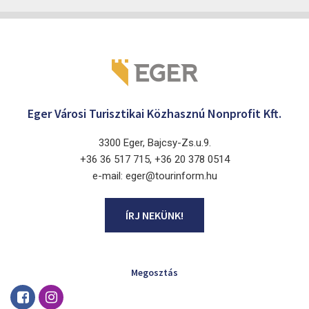
Eger Városi Turisztikai Közhasznú Nonprofit Kft.
3300 Eger, Bajcsy-Zs.u.9.
+36 36 517 715, +36 20 378 0514
e-mail: eger@tourinform.hu
ÍRJ NEKÜNK!
Megosztás