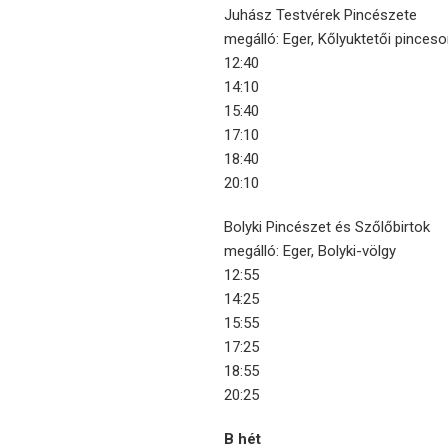
Juhász Testvérek Pincészete
megálló: Eger, Kőlyuktetői pinceso
12:40
14:10
15:40
17:10
18:40
20:10
Bolyki Pincészet és Szőlőbirtok
megálló: Eger, Bolyki-völgy
12:55
14:25
15:55
17:25
18:55
20:25
B hét