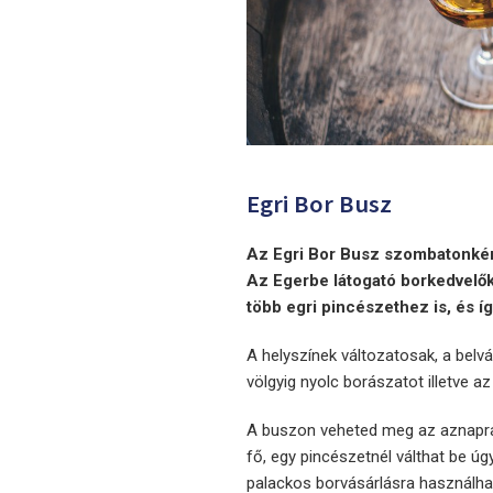
Egri Bor Busz
Az Egri Bor Busz szombatonként 
Az Egerbe látogató borkedvelők
több egri pincészethez is, és 
A helyszínek változatosak, a belv
völgyig nyolc borászatot illetve a
A buszon veheted meg az aznapra 
fő, egy pincészetnél válthat be ú
palackos borvásárlásra használhat