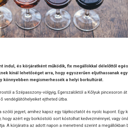
indul, és körjáratként működik, fix megállókkal délelőttől egés
nek kínál lehetőséget arra, hogy egyszerűen eljuthassanak egy
így könnyebben megismerhessék a helyi borkultúrát.
árostól a Szépasszony-völgyig, Egerszalóktól a Kőlyuk pincesoron át 
z ő vendéglátóhelyeiket ejtheted útba.
szóló jegyet, amihez kapsz egy tájékoztatót és nyolc kupont. Egy k
gy, hogy azért egy borkóstoló sort kóstolhat kedvezménnyel, vagy öná
ja. A körjáratra az adott napon a menetrend szerint a megállókban 