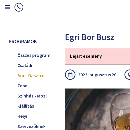
Home
Programok
Bor - Gasztro
Egri Bor Busz
Egri Bor Busz
PROGRAMOK
Összes program
Lejárt esemény
Családi
2022. augusztus 20.
Bor - Gasztro
Zene
Színház - Mozi
Kiállítás
Helyi
Szervezőknek