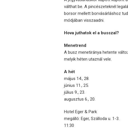
válthat be. A pincészeteknél lega
borsor mellett borvásárláshoz tu
módjában visszaadni.
Hova juthatok el a busszal?
Menetrend
A busz menetiránya hetente változik
melyik héten utaznál vele.
A hét
május 14., 28.
június 11., 25.
július 9., 23.
augusztus 6., 20.
Hotel Eger & Park
megálló: Eger, Szálloda u. 1-3.
11:30