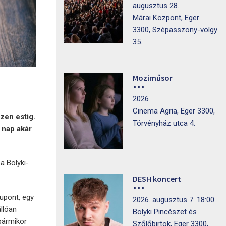
augusztus 28.
Márai Központ, Eger
3300, Szépasszony-völgy
35.
Moziműsor
2026
Cinema Agria, Eger 3300,
zen estig.
Törvényház utca 4.
 nap akár
a Bolyki-
DESH koncert
upont, egy
2026. augusztus 7. 18:00
llóan
Bolyki Pincészet és
bármikor
Szőlőbirtok, Eger 3300,