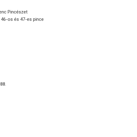
enc Pincészet
 46-os és 47-es pince
 88.