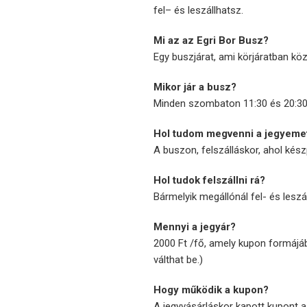
fel– és leszállhatsz.
Mi az az Egri Bor Busz?
Egy buszjárat, ami körjáratban közl
Mikor jár a busz?
Minden szombaton 11:30 és 20:30 
Hol tudom megvenni a jegyeme
A buszon, felszálláskor, ahol kész
Hol tudok felszállni rá?
Bármelyik megállónál fel- és leszá
Mennyi a jegyár?
2000 Ft /fő, amely kupon formájáb
válthat be.)
Hogy működik a kupon?
A jegyvásárláskor kapott kupont a 