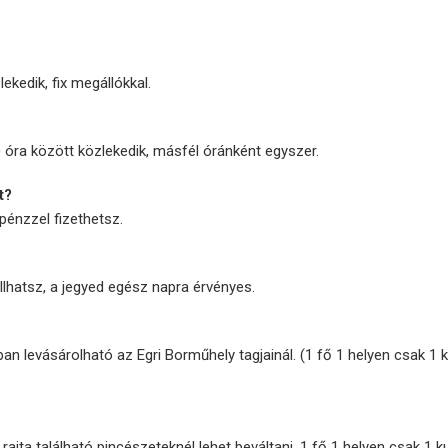
ekedik, fix megállókkal.
óra között közlekedik, másfél óránként egyszer.
t?
pénzzel fizethetsz.
llhatsz, a jegyed egész napra érvényes.
an levásárolható az Egri Borműhely tagjainál. (1 fő 1 helyen csak 1 
rajta található pincészeteknél lehet beváltani. 1 fő 1 helyen csak 1 