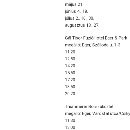
május 21.
június 4., 18.
július 2., 16., 30.
augusztus 13., 27.
Gál Tibor FúzióHotel Eger & Park
megálló: Eger, Szálloda u. 1-3.
11:20
12:50
14:20
15:50
17:20
18:50
20:20
Thummerer Borszaküzlet
megálló: Eger, Városfal utca/Csik
11:30
13:00