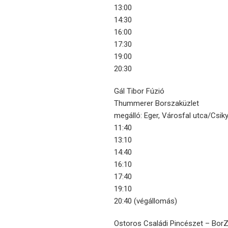
13:00
14:30
16:00
17:30
19:00
20:30
Gál Tibor Fúzió
Thummerer Borszaküzlet
megálló: Eger, Városfal utca/Csik
11:40
13:10
14:40
16:10
17:40
19:10
20:40 (végállomás)
Ostoros Családi Pincészet – BorZ