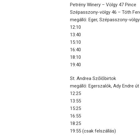
Petrény Winery – Völgy 47 Pince
Szépasszony-völgy 46 – Tóth Fer
megálló: Eger, Szépasszony-völgy
12:10
13:40
15:10
16:40
18:10
19:40
St. Andrea Szőlőbirtok
megálló: Egerszalók, Ady Endre út
12:25
13:55
15:25
16:55
18:25
19:55 (csak felszállás)