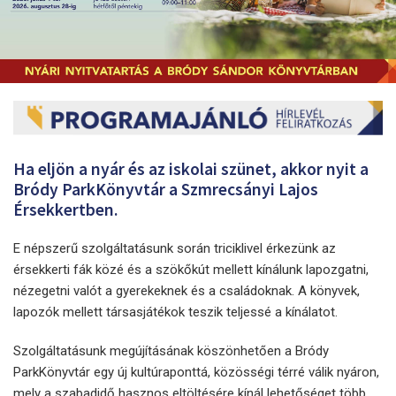
Ha eljön a nyár és az iskolai szünet, akkor nyit a
Bródy ParkKönyvtár a Szmrecsányi Lajos
Érsekkertben.
E népszerű szolgáltatásunk során triciklivel érkezünk az
érsekkerti fák közé és a szökőkút mellett kínálunk lapozgatni,
nézegetni valót a gyerekeknek és a családoknak. A könyvek,
lapozók mellett társasjátékok teszik teljessé a kínálatot.
Szolgáltatásunk megújításának köszönhetően a Bródy
ParkKönyvtár egy új kultúraponttá, közösségi térré válik nyáron,
mely a szabadidő hasznos eltöltésére kínál lehetőséget több