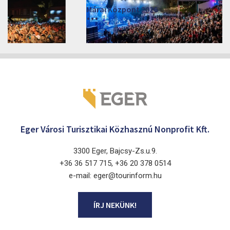
Márai Központ 2026
2026. június 19. - 2026. augusztus 28.
Márai Központ, Eger 3300, Szépasszony-völgy 35.
Eger Városi Turisztikai Közhasznú Nonprofit Kft.
3300 Eger, Bajcsy-Zs.u.9.
+36 36 517 715, +36 20 378 0514
e-mail: eger@tourinform.hu
ÍRJ NEKÜNK!