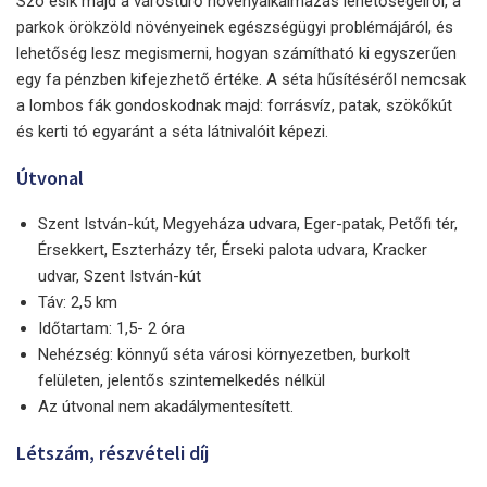
Szó esik majd a várostűrő növényalkalmazás lehetőségeiről, a
parkok örökzöld növényeinek egészségügyi problémájáról, és
lehetőség lesz megismerni, hogyan számítható ki egyszerűen
egy fa pénzben kifejezhető értéke. A séta hűsítéséről nemcsak
a lombos fák gondoskodnak majd: forrásvíz, patak, szökőkút
és kerti tó egyaránt a séta látnivalóit képezi.
Útvonal
Szent István-kút, Megyeháza udvara, Eger-patak, Petőfi tér,
Érsekkert, Eszterházy tér, Érseki palota udvara, Kracker
udvar, Szent István-kút
Táv: 2,5 km
Időtartam: 1,5- 2 óra
Nehézség: könnyű séta városi környezetben, burkolt
felületen, jelentős szintemelkedés nélkül
Az útvonal nem akadálymentesített.
Létszám, részvételi díj