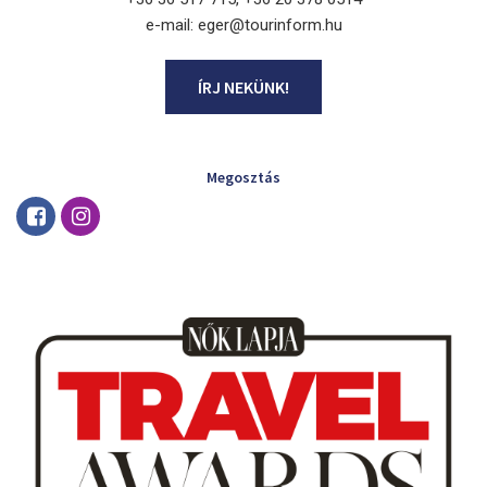
e-mail: eger@tourinform.hu
ÍRJ NEKÜNK!
Megosztás