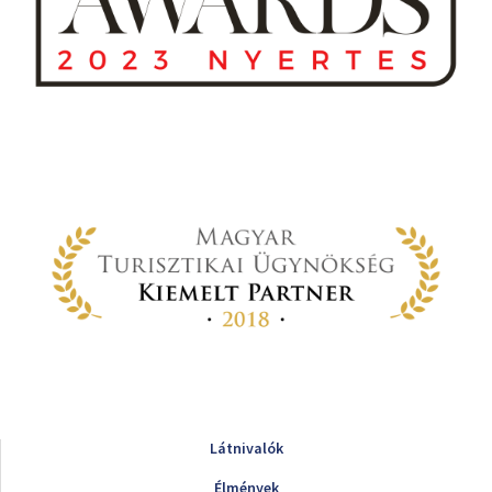
Látnivalók
Élmények