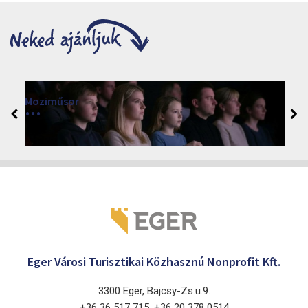
Moziműsor
2026
Cinema Agria, Eger 3300, Törvényház utca 4.
Eger Városi Turisztikai Közhasznú Nonprofit Kft.
3300 Eger, Bajcsy-Zs.u.9.
+36 36 517 715, +36 20 378 0514