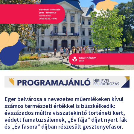
Eger belvárosa a nevezetes műemlékeken kívül
számos természeti értékkel is büszkélkedik:
évszázados múltra visszatekintő történeti kert,
védett famatuzsálemek, „Év fája” díjat nyert fák
és „Év fasora” díjban részesült gesztenyefasor.