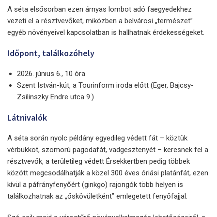
A séta elsősorban ezen árnyas lombot adó faegyedekhez
vezeti el a résztvevőket, miközben a belvárosi „természet”
egyéb növényeivel kapcsolatban is hallhatnak érdekességeket.
Időpont, találkozóhely
2026. június 6., 10 óra
Szent István-kút, a Tourinform iroda előtt (Eger, Bajcsy-
Zsilinszky Endre utca 9.)
Látnivalók
A séta során nyolc példány egyedileg védett fát – köztük
vérbükköt, szomorú pagodafát, vadgesztenyét – keresnek fel a
résztvevők, a területileg védett Érsekkertben pedig többek
között megcsodálhatják a közel 300 éves óriási platánfát, ezen
kívül a páfrányfenyőért (ginkgo) rajongók több helyen is
találkozhatnak az „őskövületként” emlegetett fenyőfajjal.