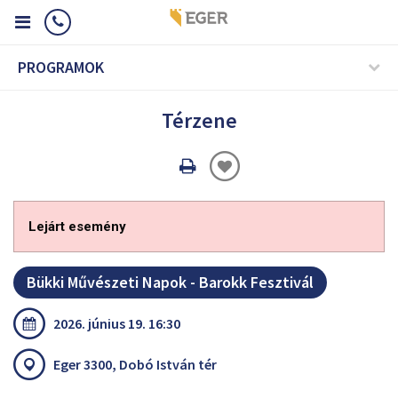
PROGRAMOK
Térzene
Oldal
nyomtatáss
Lejárt esemény
Bükki Művészeti Napok - Barokk Fesztivál
2026. június 19. 16:30
Eger 3300, Dobó István tér