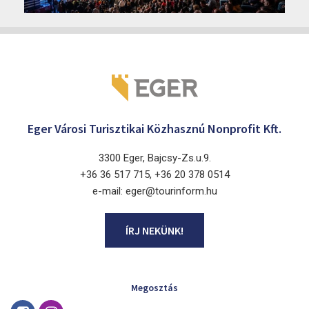
Márai Központ, Eger 3300, Szépasszony-völgy 35.
Eger Városi Turisztikai Közhasznú Nonprofit Kft.
3300 Eger, Bajcsy-Zs.u.9.
+36 36 517 715, +36 20 378 0514
e-mail: eger@tourinform.hu
ÍRJ NEKÜNK!
Megosztás