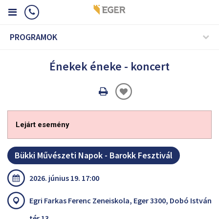
PROGRAMOK
Énekek éneke - koncert
Oldal
nyomtatáss
Lejárt esemény
Bükki Művészeti Napok - Barokk Fesztivál
2026. június 19. 17:00
Egri Farkas Ferenc Zeneiskola, Eger 3300, Dobó István
tér 13.