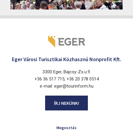
2026. augusztus 3 - 7.
Eger 3300
Eger Városi Turisztikai Közhasznú Nonprofit Kft.
3300 Eger, Bajcsy-Zs.u.9.
+36 36 517 715, +36 20 378 0514
e-mail: eger@tourinform.hu
ÍRJ NEKÜNK!
Megosztás