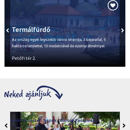
Szépasszony-völgy
A borkóstolás első számú helyszíne Egerben.
Gárdonyi Napok 2026