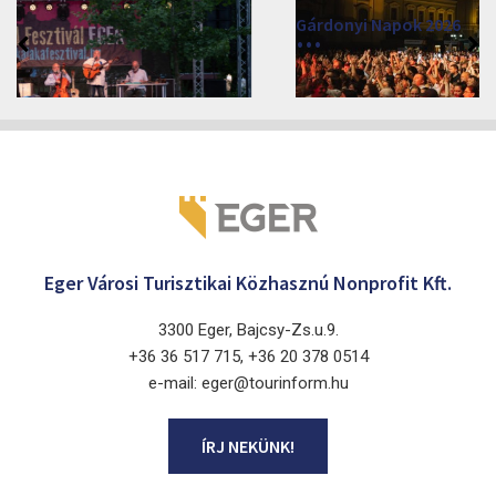
Gárdonyi Napok 2026
2026. augusztus 3 - 7.
Eger 3300
Eger Városi Turisztikai Közhasznú Nonprofit Kft.
3300 Eger, Bajcsy-Zs.u.9.
+36 36 517 715, +36 20 378 0514
e-mail: eger@tourinform.hu
ÍRJ NEKÜNK!