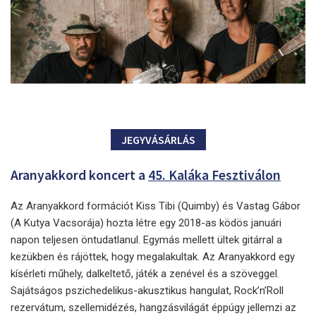
JEGYVÁSÁRLÁS
Aranyakkord koncert a
45. Kaláka Fesztiválon
Az Aranyakkord formációt Kiss Tibi (Quimby) és Vastag Gábor
(A Kutya Vacsorája) hozta létre egy 2018-as ködös januári
napon teljesen öntudatlanul. Egymás mellett ültek gitárral a
kezükben és rájöttek, hogy megalakultak. Az Aranyakkord egy
kísérleti műhely, dalkeltető, játék a zenével és a szöveggel.
Sajátságos pszichedelikus-akusztikus hangulat, Rock’n’Roll
rezervátum, szellemidézés, hangzásvilágát éppúgy jellemzi az