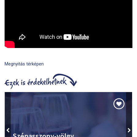
Megnyitás térképen
Szépasszony-völgy