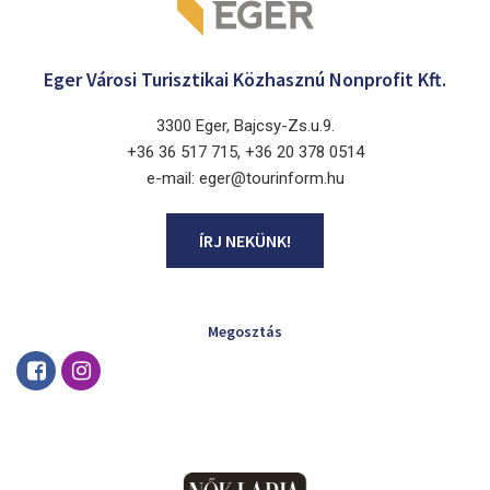
Eger Városi Turisztikai Közhasznú Nonprofit Kft.
3300 Eger, Bajcsy-Zs.u.9.
+36 36 517 715, +36 20 378 0514
e-mail: eger@tourinform.hu
ÍRJ NEKÜNK!
Megosztás