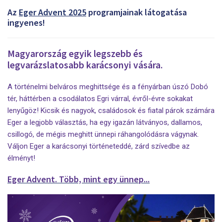
Az
Eger Advent 2025
programjainak látogatása
ingyenes!
Magyarország egyik legszebb és
legvarázslatosabb karácsonyi vására.
A történelmi belváros meghittsége és a fényárban úszó Dobó
tér, háttérben a csodálatos Egri várral, évről-évre sokakat
lenyűgöz! Kicsik és nagyok, családosok és fiatal párok számára
Eger a legjobb választás, ha egy igazán látványos, dallamos,
csillogó, de mégis meghitt ünnepi ráhangolódásra vágynak.
Váljon Eger a karácsonyi történeteddé, zárd szívedbe az
élményt!
Eger Advent. Több, mint egy ünnep...