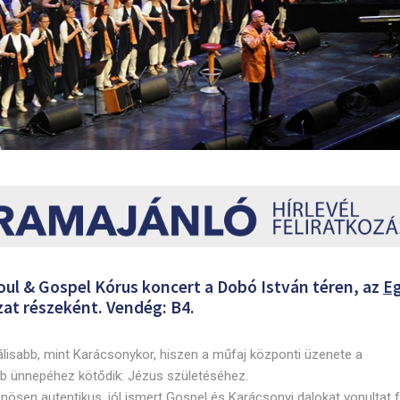
Soul & Gospel Kórus koncert a Dobó István téren, az
E
t részeként. Vendég: B4.
álisabb, mint Karácsonykor, hiszen a műfaj központi üzenete a
b ünnepéhez kötődik: Jézus születéséhez.
ösen autentikus, jól ismert Gospel és Karácsonyi dalokat vonultat f