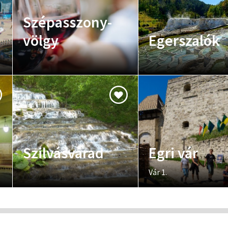
Szépasszony-
völgy
Egerszalók
Szilvásvárad
Egri vár
Vár 1.