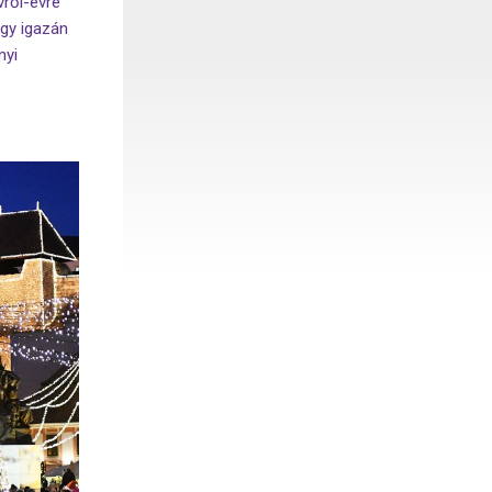
vről-évre
egy igazán
nyi