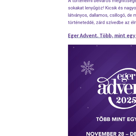
A történelmi belváros meghittsége
sokakat lenyűgöz! Kicsik és nagyo
látványos, dallamos, csillogó, de
történeteddé, zárd szívedbe az él
Eger Advent. Több, mint egy 