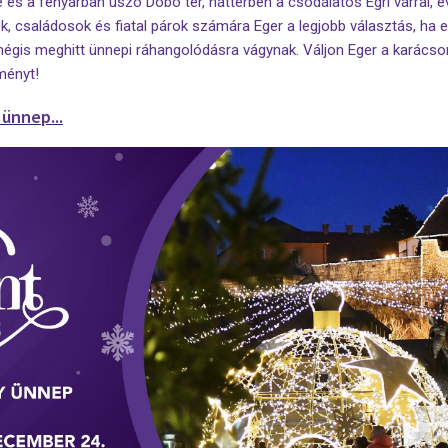
 és a fényárban úszó Dobó tér, háttérben a csodálatos Egri várral, é
k, családosok és fiatal párok számára Eger a legjobb választás, ha 
 mégis meghitt ünnepi ráhangolódásra vágynak. Váljon Eger a karácso
ményt!
ünnep...