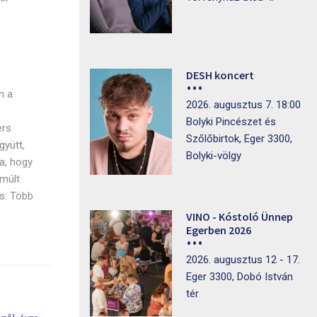
DESH koncert
n a
2026. augusztus 7. 18:00
Bolyki Pincészet és
ers
Szőlőbirtok, Eger 3300,
gyütt,
Bolyki-völgy
a, hogy
lmúlt
s. Több
VINO - Kóstoló Ünnep
Egerben 2026
2026. augusztus 12 - 17.
Eger 3300, Dobó István
tér