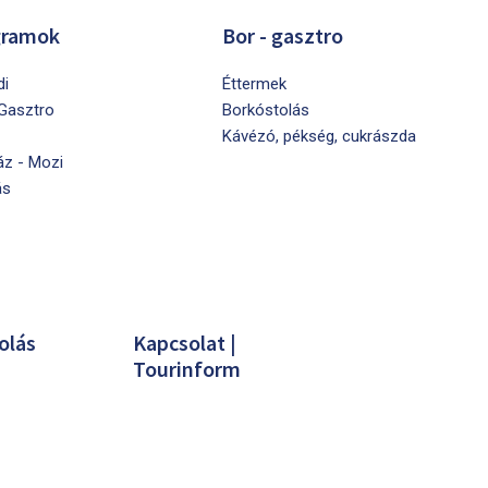
gramok
Bor - gasztro
di
Éttermek
 Gasztro
Borkóstolás
Kávézó, pékség, cukrászda
áz - Mozi
ás
olás
Kapcsolat |
Tourinform