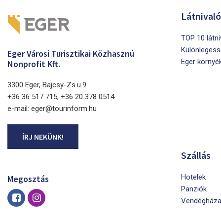
Látnival
TOP 10 látn
Különlegess
Eger Városi Turisztikai Közhasznú
Eger környé
Nonprofit Kft.
3300 Eger, Bajcsy-Zs.u.9.
+36 36 517 715, +36 20 378 0514
e-mail: eger@tourinform.hu
ÍRJ NEKÜNK!
Szállás
Hotelek
Megosztás
Panziók
Vendégháza