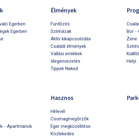
ók
Élmények
Pro
ivaló Egerben
Fürdőzés
Csalá
égek Egerben
Színházak
Bor -
ke
Aktív kikapcsolódás
Zene
Családi élmények
Szính
Vallási emlékek
Kiállít
Idegenvezetés
Helyi
Tippek Neked
Hasznos
Park
Hírlevél
Csomagmegőrzők
k - Apartmanok
Eger megközelítése
Közlekedés