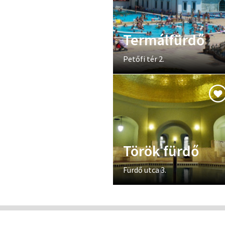
Termálfürdő
Petőfi tér 2.
Török fürdő
Fürdő utca 3.