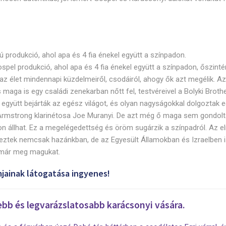
alú produkció, ahol apa és 4 fia énekel együtt a színpadon.
el produkció, ahol apa és 4 fia énekel együtt a színpadon, őszinté
és az élet mindennapi küzdelmeiről, csodáiról, ahogy ők azt megélik. Az
s maga is egy családi zenekarban nőtt fel, testvéreivel a Bolyki Broth
 együtt bejárták az egész világot, és olyan nagyságokkal dolgoztak e
Armstrong klarinétosa Joe Muranyi. De azt még ő maga sem gondolt
on állhat. Ez a megelégedettség és öröm sugárzik a színpadról. Az e
ztek nemcsak hazánkban, de az Egyesült Államokban és Izraelben i
 már meg magukat.
jainak látogatása ingyenes!
bb és legvarázslatosabb karácsonyi vására.