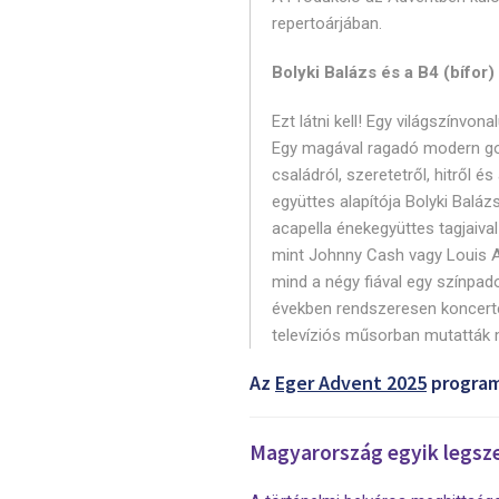
repertoárjában.
Bolyki Balázs és a B4 (bífor)
Ezt látni kell! Egy világszínvon
Egy magával ragadó modern gosp
családról, szeretetről, hitről 
együttes alapítója Bolyki Baláz
acapella énekegyüttes tagjaival
mint Johnny Cash vagy Louis 
mind a négy fiával egy színpad
években rendszeresen koncerte
televíziós műsorban mutatták
Az
Eger Advent 2025
program
Magyarország egyik legsze