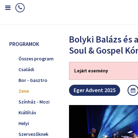
Home
Programok
Zene
Bolyki Balázs és a Bolyki Soul & Gosp
Bolyki Balázs és 
PROGRAMOK
Soul & Gospel Kó
Összes program
Családi
Lejárt esemény
Bor - Gasztro
Eger Advent 2025
Zene
Színház - Mozi
Kiállítás
Helyi
Szervezőknek