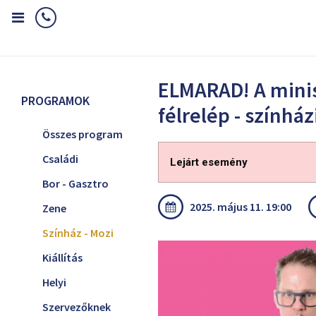
Home
Programok
Színház - Mozi
ELMARAD! A miniszter félrel
ELMARAD! A mini
PROGRAMOK
félrelép - színház
Összes program
Családi
Lejárt esemény
Bor - Gasztro
2025. május 11. 19:00
Zene
Színház - Mozi
Kiállítás
Helyi
Szervezőknek