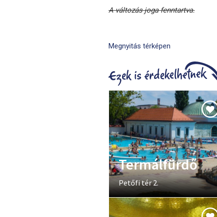
A változás joga fenntartva.
Megnyitás térképen
Termálfürdő
Petőfi tér 2.