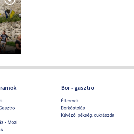
gramok
Bor - gasztro
di
Éttermek
 Gasztro
Borkóstolás
Kávézó, pékség, cukrászda
áz - Mozi
ás