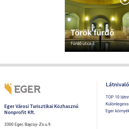
Török fürdő
Fürdő utca 3.
Látnival
TOP 10 látn
Különlegess
Eger Városi Turisztikai Közhasznú
Eger környé
Nonprofit Kft.
3300 Eger, Bajcsy-Zs.u.9.