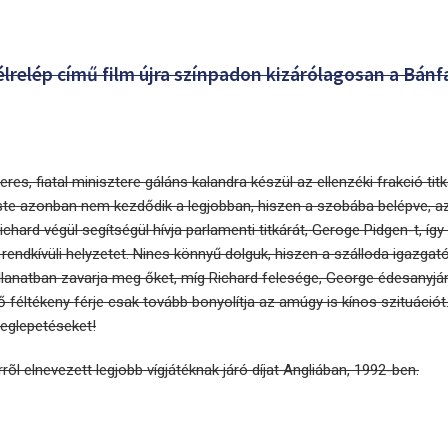
élrelép című film újra színpadon kizárólagosan a Bánf
eres, fiatal minisztere gáláns kalandra készül az ellenzéki frakció tit
este azonban nem kezdődik a legjobban, hiszen a szobába belépve, a
Richard végül segítségül hívja parlamenti titkárát, Geroge Pidgen-t, íg
rendkívüli helyzetet. Nincs könnyű dolguk, hiszen a szálloda igazgat
llanatban zavarja meg őket, míg Richard felesége, George édesanyjá
tő féltékeny férje csak tovább bonyolítja az amúgy is kínos szituáció
eglepetéseket!
rõl elnevezett legjobb vígjátéknak járó díjat Angliában, 1992-ben.