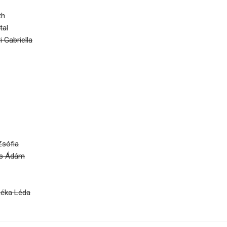
th
tal
i Gabriella
Zsófia
ás Ádám
Réka Léda