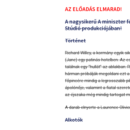
AZ ELŐADÁS ELMARAD!
A nagysikerű A miniszter f
Stúdió produkciójában!
Történet
Richard Willey, a kormány egyik sik
(Jane) egy patinás hotelben. Az 
találnak egy ”hullát” az ablakban. 
hárman próbálják megoldani ezt a 
főpincére mindig a legrosszabb pi
ápolónője, valamint a fiatal szere
az éjszaka még mindig tartogat m
A darab elnyerte a Laurence Olivier
Alkotók