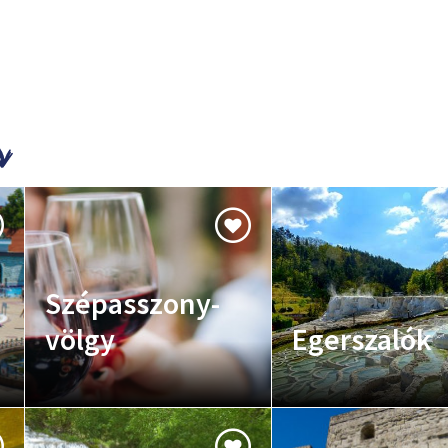
Szépasszony-
völgy
Egerszalók