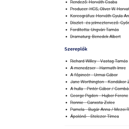
Rendező: Horváth Csaba
Producer: HCS, Oliver W. Horva
Koreográfus: Horváth Gyula An
Díszlet- és jelmeztervező: Győr
Fordította: Ungvári Tamás
Dramaturg: Benedek Albert
Szereplők
Richard Willey - Vastag Tamás
A menedzser - Harmath Imre
A főpincér - Urmai Gábor
Jane Worthington - Kondákor 
A hulla - Pintér Gábor / Gomb
George Pigden - Hujber Ferenc
Ronnie - Ganxsta Zolee
Pamela - Bugár Anna / Mezei 
Ápolónő - Stelczer Tímea