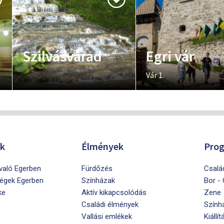
Szilvásvárad
Egri vár
Vár 1.
ók
Élmények
Pro
ivaló Egerben
Fürdőzés
Csalá
égek Egerben
Színházak
Bor -
ke
Aktív kikapcsolódás
Zene
Családi élmények
Szính
Vallási emlékek
Kiállít