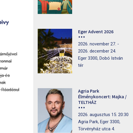
alvy
Eger Advent 2026
2026. november 27. -
2026. december 24.
kárnőjével
Eger 3300, Dobó István
zonnal
tér
y már
ója és
nak
t. Ráadásul
Agria Park
Élménykoncert: Majka /
TELTHÁZ
2026. augusztus 15. 20:30
Agria Park, Eger 3300,
Törvényház utca 4.