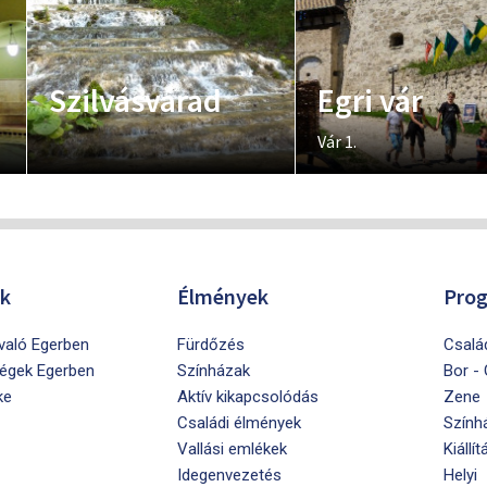
Szilvásvárad
Egri vár
Vár 1.
ók
Élmények
Pro
ivaló Egerben
Fürdőzés
Csalá
égek Egerben
Színházak
Bor -
ke
Aktív kikapcsolódás
Zene
Családi élmények
Szính
Vallási emlékek
Kiállít
Idegenvezetés
Helyi