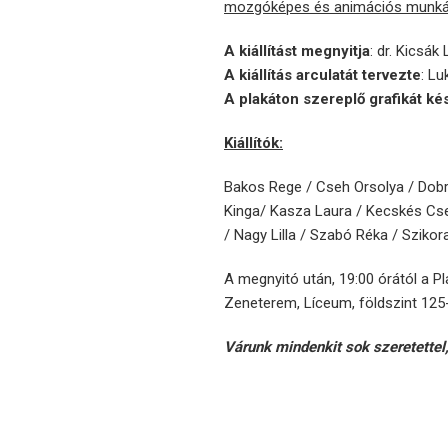
mozgóképes és animációs munkái
A kiállítást megnyitja
: dr. Kicsá
A kiállítás arculatát tervezte
: L
A plakáton szereplő grafikát kés
Kiállítók:
Bakos Rege / Cseh Orsolya / Dobr
Kinga/ Kasza Laura / Kecskés Cse
/ Nagy Lilla / Szabó Réka / Szikora
A megnyitó után, 19:00 órától a Pl
Zeneterem, Líceum, földszint 125-
Várunk mindenkit sok szeretettel, 