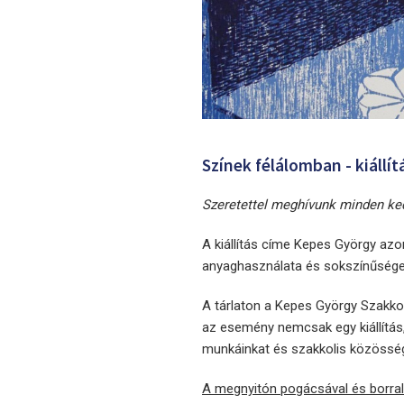
Színek félálomban - kiállít
Szeretettel meghívunk minden ked
A kiállítás címe Kepes György az
anyaghasználata és sokszínűsége a
A tárlaton a Kepes György Szakko
az esemény nemcsak egy kiállítá
munkáinkat és szakkolis közössé
A megnyitón pogácsával és borral v