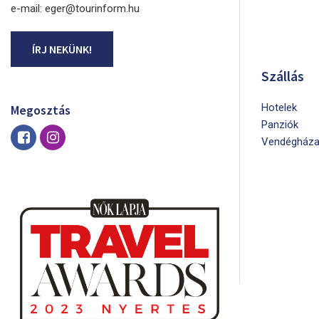
e-mail: eger@tourinform.hu
ÍRJ NEKÜNK!
Szállás
Hotelek
Megosztás
Panziók
Vendégháza