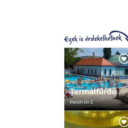
Termálfürdő
Petőfi tér 2.