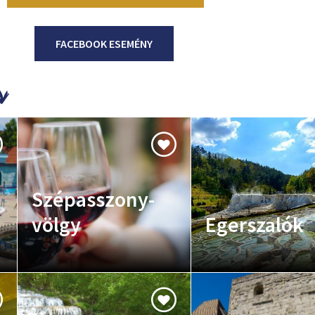
FACEBOOK ESEMÉNY
Szépasszony-
völgy
Egerszalók