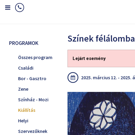
Home
Programok
Kiállítás
Színek félálomban - kiállítás
Színek félálomban
PROGRAMOK
Összes program
Lejárt esemény
Családi
2025. március 12. - 2025. áp
Bor - Gasztro
Zene
Színház - Mozi
Kiállítás
Helyi
Szervezőknek