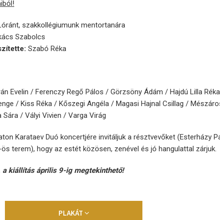
ból!
k Lóránt, szakkollégiumunk mentortanára
ukács Szabolcs
zítette:
Szabó Réka
án Evelin / Ferenczy Regő Pálos / Görzsöny Ádám / Hajdú Lilla Réka
nge / Kiss Réka / Kőszegi Angéla / Magasi Hajnal Csillag / Mészáro
 Sára / Vályi Vivien / Varga Virág
aton Karataev Duó koncertjére invitáljuk a résztvevőket (Esterházy P
ös terem), hogy az estét közösen, zenével és jó hangulattal zárjuk.
a kiállítás április 9-ig megtekinthető!
PLAKÁT