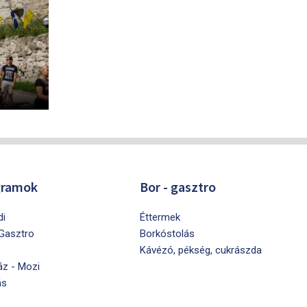
gramok
Bor - gasztro
di
Éttermek
 Gasztro
Borkóstolás
Kávézó, pékség, cukrászda
áz - Mozi
ás