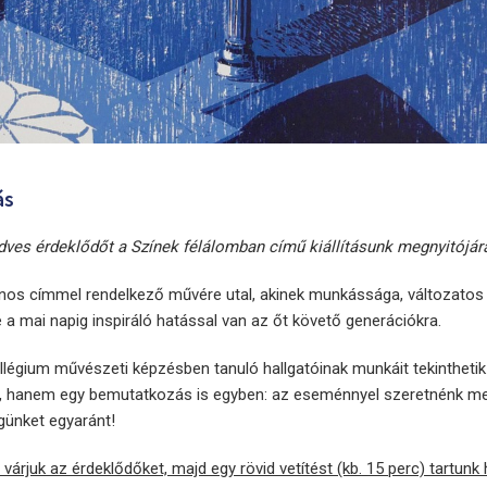
ás
ves érdeklődőt a Színek félálomban című kiállításunk megnyitójár
onos címmel rendelkező művére utal, akinek munkássága, változatos
 mai napig inspiráló hatással van az őt követő generációkra.
llégium művészeti képzésben tanuló hallgatóinak munkáit tekintheti
s, hanem egy bemutatkozás is egyben: az eseménnyel szeretnénk m
günket egyaránt!
árjuk az érdeklődőket, majd egy rövid vetítést (kb. 15 perc) tartunk 