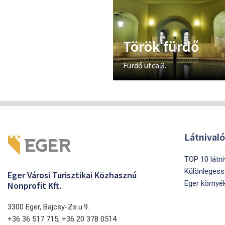
Török fürdő
Fürdő utca 3.
Látnival
TOP 10 látn
Különlegess
Eger Városi Turisztikai Közhasznú
Eger környé
Nonprofit Kft.
3300 Eger, Bajcsy-Zs.u.9.
+36 36 517 715, +36 20 378 0514