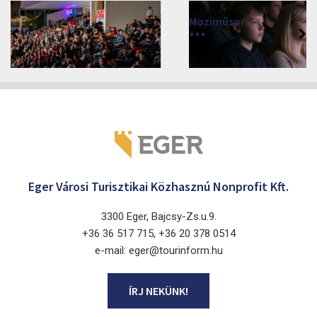
Moziműsor
2026
Cinema Agria, Eger 3300, Törvényház utca 4.
Eger Városi Turisztikai Közhasznú Nonprofit Kft.
3300 Eger, Bajcsy-Zs.u.9.
+36 36 517 715, +36 20 378 0514
e-mail: eger@tourinform.hu
ÍRJ NEKÜNK!