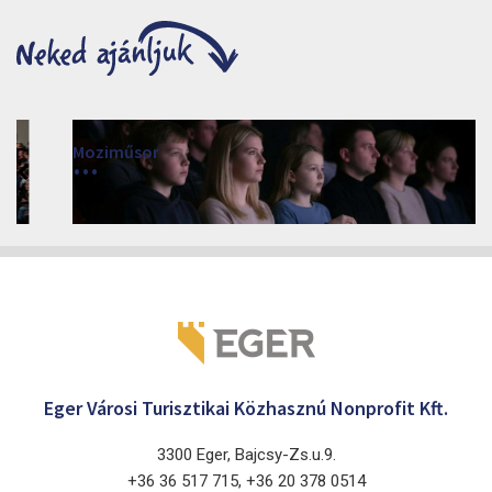
Moziműsor
2026
Cinema Agria, Eger 3300, Törvényház utca 4.
Eger Városi Turisztikai Közhasznú Nonprofit Kft.
3300 Eger, Bajcsy-Zs.u.9.
+36 36 517 715, +36 20 378 0514