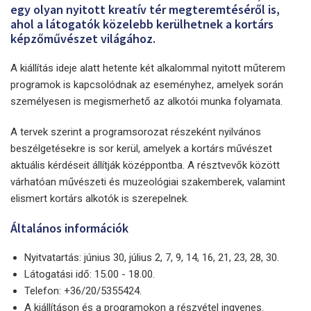
egy olyan nyitott kreatív tér megteremtéséről is,
ahol a látogatók közelebb kerülhetnek a kortárs
képzőművészet világához.
A kiállítás ideje alatt hetente két alkalommal nyitott műterem
programok is kapcsolódnak az eseményhez, amelyek során
személyesen is megismerhető az alkotói munka folyamata.
A tervek szerint a programsorozat részeként nyilvános
beszélgetésekre is sor kerül, amelyek a kortárs művészet
aktuális kérdéseit állítják középpontba. A résztvevők között
várhatóan művészeti és muzeológiai szakemberek, valamint
elismert kortárs alkotók is szerepelnek.
Általános információk
Nyitvatartás: június 30, július 2, 7, 9, 14, 16, 21, 23, 28, 30.
Látogatási idő: 15.00 - 18.00.
Telefon: +36/20/5355424.
A kiállításon és a programokon a részvétel ingyenes.