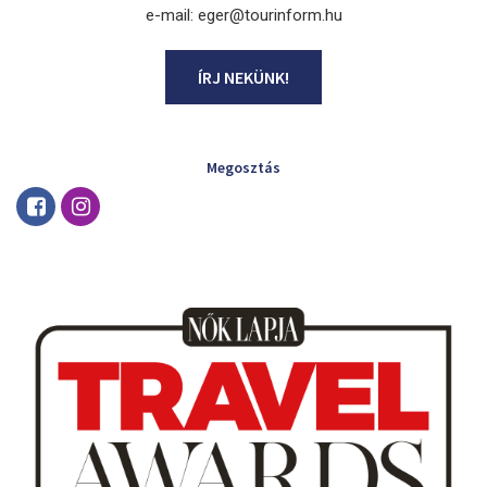
e-mail: eger@tourinform.hu
ÍRJ NEKÜNK!
Megosztás