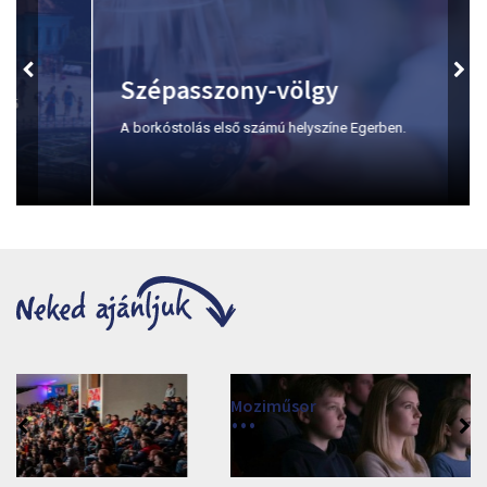
Szépasszony-völgy
A borkóstolás első számú helyszíne Egerben.
Moziműsor
2026
Cinema Agria, Eger 3300, Törvényház utca 4.