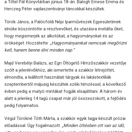
a Tittel Pál Könyvtárban június 18-án. Balogh Emese Emma és
Herczeg Péter vajdaszentiványi táncokkal készültek.
Török János, a Palócföldi Népi Iparművészek Egyesületének
elnöke köszöntötte a résztvevőket, és utazásra invitálta őket,
hogy megismerjék az alkotókat, a hagyományokat és az
örökséget. Hozzátette:
„Hagyományainkat nemcsak megőrizni
kell, hanem benne élni minden nap.”
Majd Verebélyi Balázs, az Egri Öltögető Hímzőszakkör vezetője
szólt a jelenlévőkhöz, aki ismertette a szakkör létrejöttét,
elmondta, a kiállított használati tárgyak és lakástextíliák
szeptembertől májusig készültek széki hímzéssel, a következő
évben pedig a matyó mintákat fogják elsajátítani. A három év
alatt a jelenleg 14 tagú csapat már jól összeszokott, a fejlődés
pedig folyamatos.
Végül Törökné Tóth Márta, a szakkör egyik tagja készült prózai
előadással. Úgy fogalmazott:
„Minden öltésben ott van az idő,