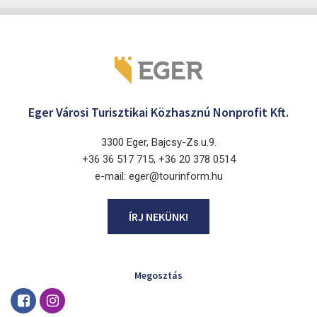
Eger Városi Turisztikai Közhasznú Nonprofit Kft.
3300 Eger, Bajcsy-Zs.u.9.
+36 36 517 715, +36 20 378 0514
e-mail: eger@tourinform.hu
ÍRJ NEKÜNK!
Megosztás