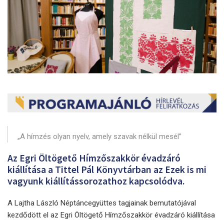
„A hímzés olyan nyelv, amely szavak nélkül mesél”
Az Egri Öltögető Hímzőszakkör évadzáró
kiállítása a Tittel Pál Könyvtárban az Ezek is mi
vagyunk kiállítássorozathoz kapcsolódva.
A Lajtha László Néptáncegyüttes tagjainak bemutatójával
kezdődött el az Egri Öltögető Hímzőszakkör évadzáró kiállítása