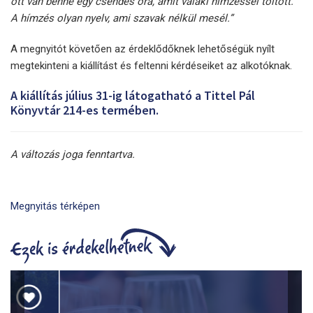
ott van benne egy csendes óra, amit valaki hímzéssel töltött.
A hímzés olyan nyelv, ami szavak nélkül mesél.”
A megnyitót követően az érdeklődőknek lehetőségük nyílt
megtekinteni a kiállítást és feltenni kérdéseiket az alkotóknak.
A kiállítás július 31-ig látogatható a Tittel Pál
Könyvtár 214-es termében.
A változás joga fenntartva.
Megnyitás térképen