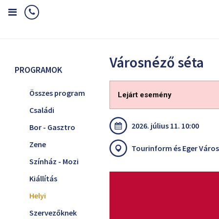
Home
Programok
Helyi
Városnéző séta
Városnéző séta
PROGRAMOK
Összes program
Lejárt esemény
Családi
2026. július 11. 10:00
Bor - Gasztro
Zene
Tourinform és Eger Városi
Színház - Mozi
Kiállítás
Helyi
Szervezőknek