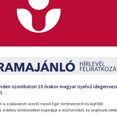
inden szombaton 10 órakor magyar nyelvű idegenvez
l.
án a szakavatott vezető mesél Eger történelméről és legfőbb
 érdekes történetekkel inspiráljuk a résztvevőket, és segítsünk neki