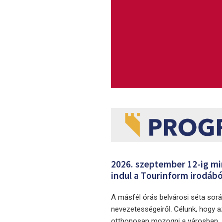
2026. szeptember 12-ig m
indul a Tourinform irodábó
A másfél órás belvárosi séta sor
nevezetességeiről. Célunk, hogy az
otthonosan mozogni a városban.