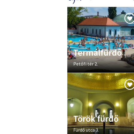
Termálfürdő
Petőfi tér 2.
Török fürdő
Fürdő utca 3.