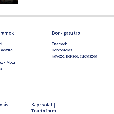
gramok
Bor - gasztro
di
Éttermek
 Gasztro
Borkóstolás
Kávézó, pékség, cukrászda
áz - Mozi
ás
olás
Kapcsolat |
Tourinform