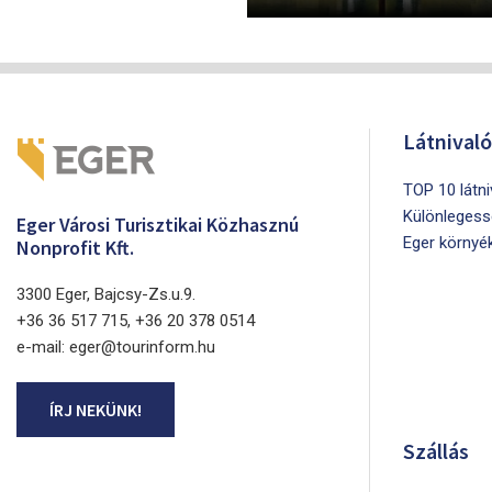
Látnival
TOP 10 látn
Különlegess
Eger Városi Turisztikai Közhasznú
Eger környé
Nonprofit Kft.
3300 Eger, Bajcsy-Zs.u.9.
+36 36 517 715, +36 20 378 0514
e-mail: eger@tourinform.hu
ÍRJ NEKÜNK!
Szállás