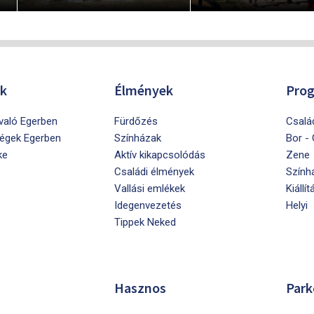
ók
Élmények
Pro
ivaló Egerben
Fürdőzés
Csalá
égek Egerben
Színházak
Bor -
ke
Aktív kikapcsolódás
Zene
Családi élmények
Szính
Vallási emlékek
Kiállít
Idegenvezetés
Helyi
Tippek Neked
Hasznos
Park