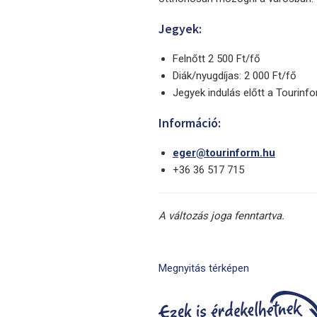
Jegyek:
Felnőtt 2 500 Ft/fő
Diák/nyugdíjas: 2 000 Ft/fő
Jegyek indulás előtt a Tourinf
Információ:
eger@tourinform.hu
+36 36 517 715
A változás joga fenntartva.
Megnyitás térképen