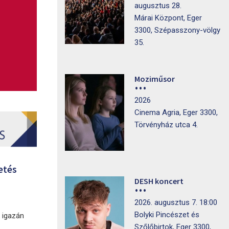
augusztus 28.
Márai Központ, Eger
3300, Szépasszony-völgy
35.
Moziműsor
2026
Cinema Agria, Eger 3300,
Törvényház utca 4.
etés
DESH koncert
2026. augusztus 7. 18:00
Bolyki Pincészet és
k igazán
Szőlőbirtok, Eger 3300,