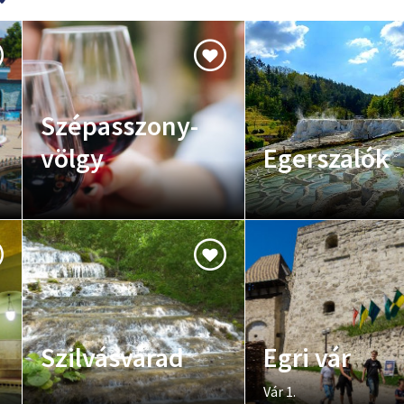
Szépasszony-
völgy
Egerszalók
Szilvásvárad
Egri vár
Vár 1.