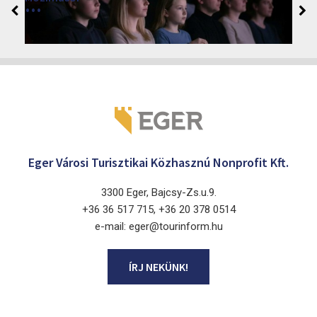
2026
Cinema Agria, Eger 3300, Törvényház utca 4.
Eger Városi Turisztikai Közhasznú Nonprofit Kft.
3300 Eger, Bajcsy-Zs.u.9.
+36 36 517 715, +36 20 378 0514
e-mail: eger@tourinform.hu
ÍRJ NEKÜNK!