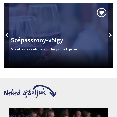
Szépasszony-völgy
A borkóstolás első számú helyszíne Egerben.
Moziműsor