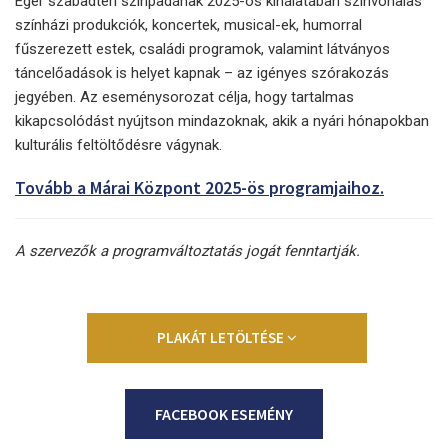
Eger szabadtéri színpadának 2025-ös kínálatában színvonalas
színházi produkciók, koncertek, musical-ek, humorral
fűszerezett estek, családi programok, valamint látványos
táncelőadások is helyet kapnak – az igényes szórakozás
jegyében. Az eseménysorozat célja, hogy tartalmas
kikapcsolódást nyújtson mindazoknak, akik a nyári hónapokban
kulturális feltöltődésre vágynak.
Tovább a Márai Központ 2025-ös programjaihoz.
A szervezők a programváltoztatás jogát fenntartják.
PLAKÁT LETÖLTÉSE
FACEBOOK ESEMÉNY