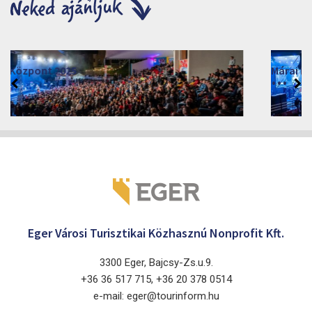
Márai Központ 2026
2026. június 19. - 2026. augusztus 28.
Márai Központ, Eger 3300, Szépasszony-völgy 35.
Eger Városi Turisztikai Közhasznú Nonprofit Kft.
3300 Eger, Bajcsy-Zs.u.9.
+36 36 517 715, +36 20 378 0514
e-mail: eger@tourinform.hu