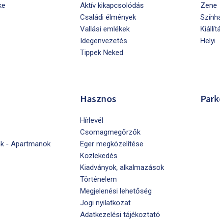
ke
Aktív kikapcsolódás
Zene
Családi élmények
Szính
Vallási emlékek
Kiállít
Idegenvezetés
Helyi
Tippek Neked
Hasznos
Park
Hírlevél
Csomagmegőrzők
k - Apartmanok
Eger megközelítése
Közlekedés
Kiadványok, alkalmazások
Történelem
Megjelenési lehetőség
Jogi nyilatkozat
Adatkezelési tájékoztató