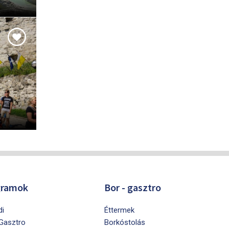
gramok
Bor - gasztro
di
Éttermek
 Gasztro
Borkóstolás