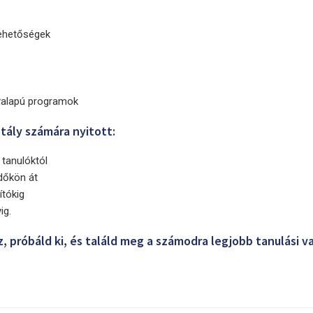
lehetőségek
yalapú programok
ály számára nyitott:
 tanulóktól
dőkön át
tókig
ig.
z, próbáld ki, és találd meg a számodra legjobb tanulási v