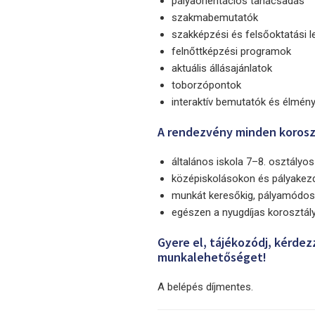
pályaorientációs tanácsadás
szakmabemutatók
szakképzési és felsőoktatási 
felnőttképzési programok
aktuális állásajánlatok
toborzópontok
interaktív bemutatók és élmén
A rendezvény minden koroszt
általános iskola 7–8. osztályos
középiskolásokon és pályakez
munkát keresőkig, pályamódosí
egészen a nyugdíjas korosztály
Gyere el, tájékozódj, kérdez
munkalehetőséget!
A belépés díjmentes.