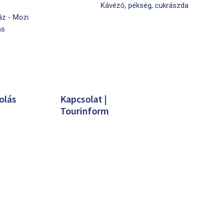
Kávézó, pékség, cukrászda
áz - Mozi
ás
olás
Kapcsolat |
Tourinform