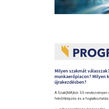
Milyen szakmát válasszak?
munkaerőpiacon? Milyen k
újrakezdésben?
A Szak(MA)kör 5.0 rendezvényen eg
felnőttképzés és a foglalkoztatás 