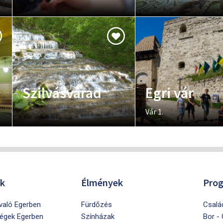
Szilvásvárad
Egri vár
Vár 1.
ók
Élmények
Pro
ivaló Egerben
Fürdőzés
Csalá
égek Egerben
Színházak
Bor -