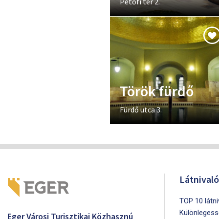
Petőfi tér 2.
Török fürdő
Fürdő utca 3.
Látnival
TOP 10 látn
Különlegess
Eger Városi Turisztikai Közhasznú