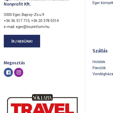
Eger környé
Nonprofit Kft.
3300 Eger, Bajcsy-Zs.u.9.
+36 36 517 715, +36 20 378 0514
e-mail: eger@tourinform.hu
ÍRJ NEKÜNK!
Szállás
Hotelek
Megosztás
Panziók
Vendégháza