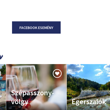
FACEBOOK ESEMÉNY
Szépasszony-
völgy
Egerszalók