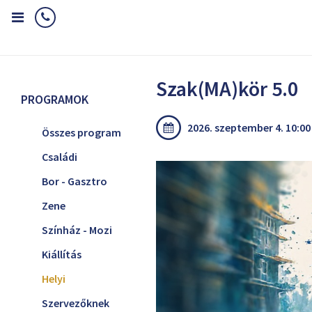
Home
Programok
Helyi
Szak(MA)kör 5.0
Szak(MA)kör 5.0
PROGRAMOK
2026. szeptember 4. 10:00 
Összes program
Családi
Bor - Gasztro
Zene
Színház - Mozi
Kiállítás
Helyi
Szervezőknek