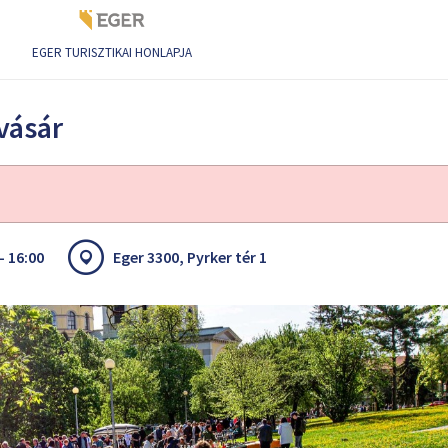
EGER TURISZTIKAI HONLAPJA
vásár
- 16:00
Eger 3300, Pyrker tér 1