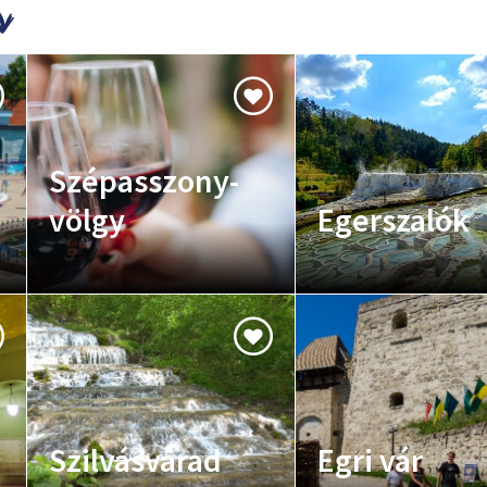
Szépasszony-
völgy
Egerszalók
Szilvásvárad
Egri vár