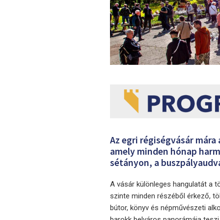
Az egri régiségvásár mára
amely minden hónap harmad
sétányon, a buszpályaudva
A vásár különleges hangulatát a tö
szinte minden részéből érkező, töb
bútor, könyv és népművészeti alk
barokk belváros panorámája teszi 