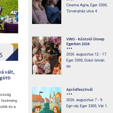
Cinema Agria, Eger 3300,
Törvényház utca 4.
VINO - Kóstoló Ünnep
Egerben 2026
2026. augusztus 12 - 17.
Eger 3300, Dobó István
tér
á vált,
götti
.
Apródfesztivál
 ország
2026. augusztus 7 - 9.
, festmény,
Egri vár, Eger 3300, Vár 1.
kolók és a