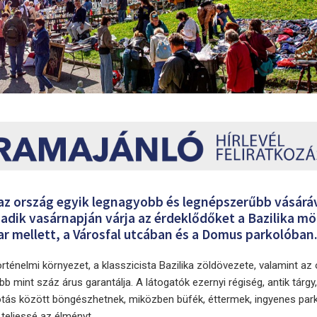
 az ország egyik legnagyobb és legnépszerűbb vásáráv
ik vasárnapján várja az érdeklődőket a Bazilika mö
r mellett, a Városfal utcában és a Domus parkolóban
rténelmi környezet, a klasszicista Bazilika zöldövezete, valamint az
b mint száz árus garantálja. A látogatók ezernyi régiség, antik tárgy
otás között böngészhetnek, miközben büfék, éttermek, ingyenes par
teljessé az élményt.