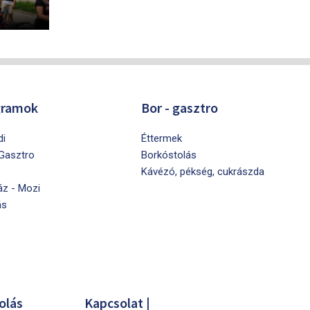
gramok
Bor - gasztro
di
Éttermek
 Gasztro
Borkóstolás
Kávézó, pékség, cukrászda
áz - Mozi
ás
olás
Kapcsolat |