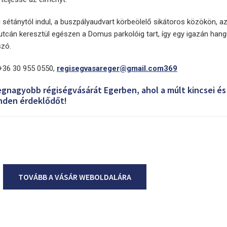
i sétánytól indul, a buszpályaudvart körbeölelő sikátoros közökön, a
 utcán keresztül egészen a Domus parkolóig tart, így egy igazán hang
szó.
+36 30 955 0550,
regisegvasareger@gmail.com
3
6
9
egnagyobb régiségvásárát Egerben, ahol a múlt kincsei és
nden érdeklődőt!
TOVÁBB A VÁSÁR WEBOLDALÁRA