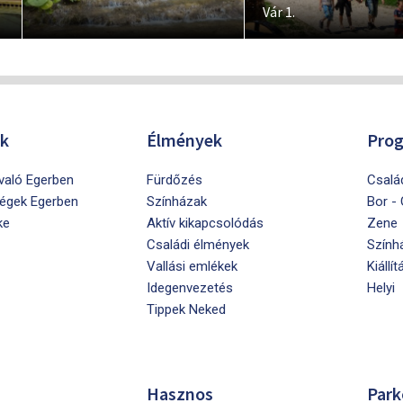
Vár 1.
ók
Élmények
Pro
ivaló Egerben
Fürdőzés
Csalá
égek Egerben
Színházak
Bor -
ke
Aktív kikapcsolódás
Zene
Családi élmények
Szính
Vallási emlékek
Kiállít
Idegenvezetés
Helyi
Tippek Neked
Hasznos
Park