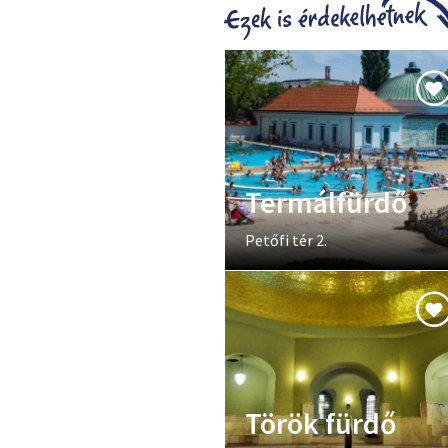
Termálfürdő
Petőfi tér 2.
Török fürdő