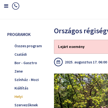
Home
Programok
Helyi
Országos régiségvásár
Országos régiség
PROGRAMOK
Összes program
Lejárt esemény
Családi
2025. augusztus 17. 06:00 
Bor - Gasztro
Zene
Színház - Mozi
Kiállítás
Helyi
Szervezőknek