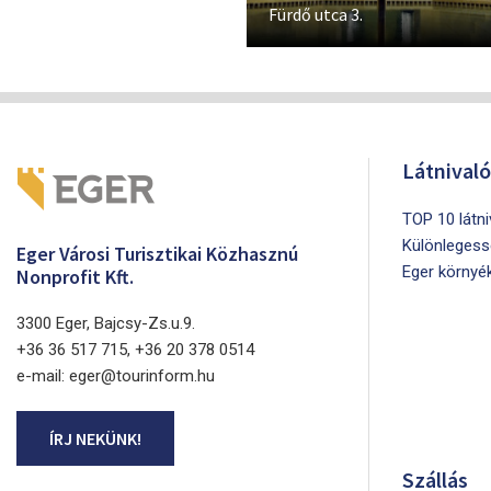
Fürdő utca 3.
Látnival
TOP 10 látn
Különlegess
Eger Városi Turisztikai Közhasznú
Eger környé
Nonprofit Kft.
3300 Eger, Bajcsy-Zs.u.9.
+36 36 517 715, +36 20 378 0514
e-mail: eger@tourinform.hu
ÍRJ NEKÜNK!
Szállás