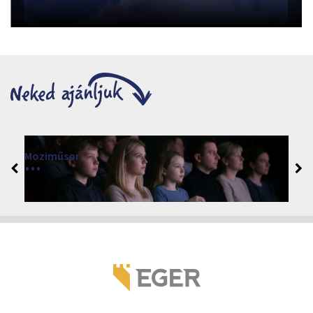
Moziműsor
2026
Cinema Agria, Eger 3300, Törvényház utca 4.