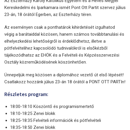
Az Eszterházy Károly Katolikus Egyetem és a Heves Megyei
Kereskedelmi és Iparkamara ismét Pont Ott Partit szervez július
23-án, 18 órától Egerben, az Eszterházy téren.
Az eseményen csak a ponthatárok kihirdetését izgulhatod
végig a barátaiddal közösen, hanem számos továbbtanulási és
elhelyezkedési lehetőségről is érdeklődhetsz, illetve a
pótfelvételihez kapcsolódó tudnivalókról is elsőkézből
tájékozódhatsz az EHÖK és a Felvételi és Képzésszervezési
Osztály közreműködésének köszönhetően.
Ünnepeljük meg közösen a diplomához vezető út első lépését!
Csatlakozz hozzánk július 23-án 18 órától a PONT OTT PARTIn!
Részletes program:
18:00-18:10 Köszöntő és programismertető
18:10-18:25 Zenei blokk
18:25-18:35 Felvételi információk és pótfelvételi
18:35-18:50 Zenei blokk