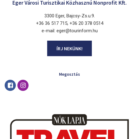
Eger Városi Turisztikai Közhasznú Nonprofit Kft.
3300 Eger, Bajcsy-Zs.u.9.
+36 36 517 715, +36 20 378 0514
e-mail: eger@tourinform.hu
ÍRJ NEKÜNK!
Megosztás