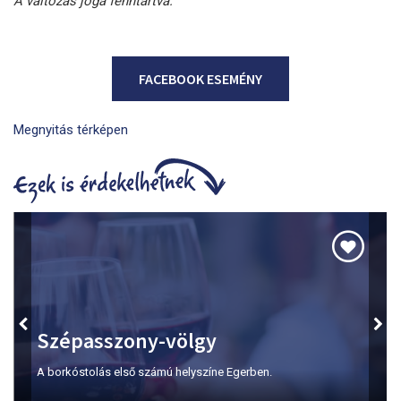
A változás joga fenntartva.
FACEBOOK ESEMÉNY
Megnyitás térképen
Szépasszony-völgy
A borkóstolás első számú helyszíne Egerben.