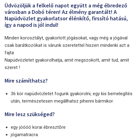
Üdvözöljük a felkelő napot együtt a még ébredező
városban a Dobó téren! Az élmény garantált! A
Napüdvözlet gyakorlatsor élénkítő, firssító hatású,
így a napod is jól indul!
Minden korosztályt, gyakorlott jógásokat, vagy még a jógával
csak barátkozókat is várunk szeretettel hiszen mindenki azt a
fajta
Napüdvözletet gyakorolhatja, amit megszokott, amit tud, amit
szeret !
Mire számíthatsz?
36 kör napüdvözletet fogunk gyakorolni, egy kis bemelegítés
után, természetesen megállhatsz pihenni bármikor.
Mire lesz szükséged?
egy jóóóó korai ébresztőre
jógamatracra