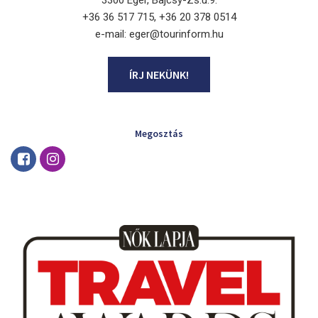
3300 Eger, Bajcsy-Zs.u.9.
+36 36 517 715, +36 20 378 0514
e-mail: eger@tourinform.hu
ÍRJ NEKÜNK!
Megosztás