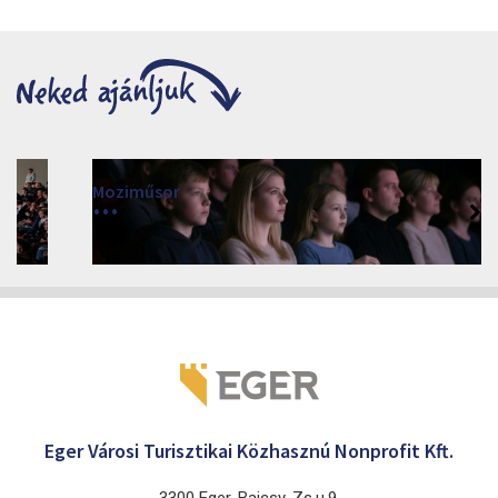
Moziműsor
2026
Cinema Agria, Eger 3300, Törvényház utca 4.
Eger Városi Turisztikai Közhasznú Nonprofit Kft.