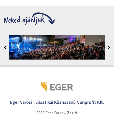
Márai Központ 2026
2026. június 19. - 2026. augusztus 28.
Márai Központ, Eger 3300, Szépasszony-völgy 35.
Eger Városi Turisztikai Közhasznú Nonprofit Kft.
3300 Eger, Bajcsy-Zs.u.9.