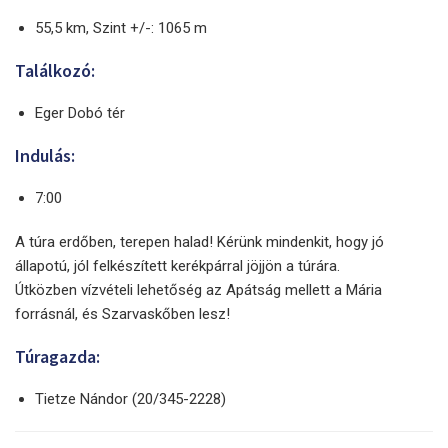
55,5 km, Szint +/-: 1065 m
Találkozó:
Eger Dobó tér
Indulás:
7:00
A túra erdőben, terepen halad! Kérünk mindenkit, hogy jó
állapotú, jól felkészített kerékpárral jöjjön a túrára.
Útközben vízvételi lehetőség az Apátság mellett a Mária
forrásnál, és Szarvaskőben lesz!
Túragazda:
Tietze Nándor (20/345-2228)