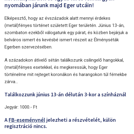
nyomában járunk majd Eger utcáin!
Elképesztő, hogy az évszázadok alatt mennyi érdekes
(metál)fényes történet született Eger területén. Június 13-án,
szombaton ezekből válogatunk egy párat, és közben bejárjuk a
belváros ismert és kevésbé ismert részeit az Élményséták
Egerben szervezésében.
A századokon átívelő sétán találkozunk csilingelő hangokkal,
(metál)fényes esetekkel, és megkeressük, hogy Eger
történelme mit rejteget koronákon és harangokon túl fémekbe
zárva...
Találkozzunk június 13-án délután 3-kor a színháznál
Jegyár: 1000.- Ft
A
FB-eseménynél
jelezheti a részvételét, külön
regisztráció nincs.