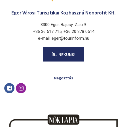
Eger Városi Turisztikai Közhasznú Nonprofit Kft.
3300 Eger, Bajcsy-Zs.u.9.
+36 36 517 715, +36 20 378 0514
e-mail: eger@tourinform.hu
ÍRJ NEKÜNK!
Megosztás