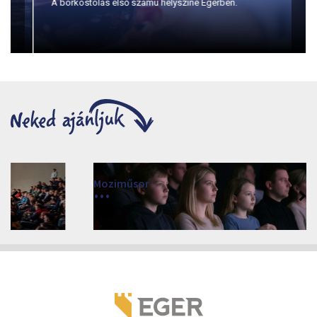
A borkóstolás első számú helyszíne Egerben.
Moziműsor
2026
Cinema Agria, Eger 3300, Törvényház utca 4.