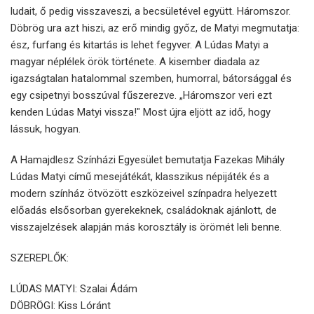
ludait, ő pedig visszaveszi, a becsületével együtt. Háromszor.
Döbrög ura azt hiszi, az erő mindig győz, de Matyi megmutatja:
ész, furfang és kitartás is lehet fegyver. A Lúdas Matyi a
magyar néplélek örök története. A kisember diadala az
igazságtalan hatalommal szemben, humorral, bátorsággal és
egy csipetnyi bosszúval fűszerezve. „Háromszor veri ezt
kenden Lúdas Matyi vissza!" Most újra eljött az idő, hogy
lássuk, hogyan.
A Hamajdlesz Színházi Egyesület bemutatja Fazekas Mihály
Lúdas Matyi című mesejátékát, klasszikus népijáték és a
modern színház ötvözött eszközeivel színpadra helyezett
előadás elsősorban gyerekeknek, családoknak ajánlott, de
visszajelzések alapján más korosztály is örömét leli benne.
SZEREPLŐK:
LÚDAS MATYI: Szalai Ádám
DÖBRÖGI: Kiss Lóránt