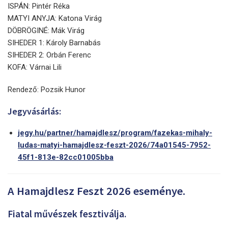
ISPÁN: Pintér Réka
MATYI ANYJA: Katona Virág
DÖBRÖGINÉ: Mák Virág
SIHEDER 1: Károly Barnabás
SIHEDER 2: Orbán Ferenc
KOFA: Várnai Lili
Rendező: Pozsik Hunor
Jegyvásárlás:
jegy.hu/partner/hamajdlesz/program/fazekas-mihaly-
ludas-matyi-hamajdlesz-feszt-2026/74a01545-7952-
45f1-813e-82cc01005bba
A Hamajdlesz Feszt 2026 eseménye.
Fiatal művészek fesztiválja.