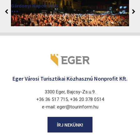
Gárdonyi Napok 2026
2026. augusztus 3 - 7.
Eger 3300
Eger Városi Turisztikai Közhasznú Nonprofit Kft.
3300 Eger, Bajcsy-Zs.u.9.
+36 36 517 715, +36 20 378 0514
e-mail: eger@tourinform.hu
ÍRJ NEKÜNK!