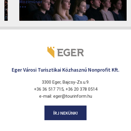
Moziműsor
2026
Cinema Agria, Eger 3300, Törvényház utca 4.
Eger Városi Turisztikai Közhasznú Nonprofit Kft.
3300 Eger, Bajcsy-Zs.u.9.
+36 36 517 715, +36 20 378 0514
e-mail: eger@tourinform.hu
ÍRJ NEKÜNK!