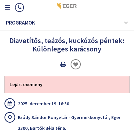
PROGRAMOK
Diavetítős, teázós, kuckózós péntek:
Különleges karácsony
Oldal
nyomtatáss
Lejárt esemény
2025. december 19. 16:30
Bródy Sándor Könyvtár - Gyermekkönyvtár, Eger
3300, Bartók Béla tér 6.