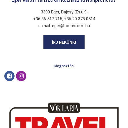
3300 Eger, Bajcsy-Zs.u.9.
+36 36 517 715, +36 20 378 0514
e-mail: eger@tourinform.hu
ÍRJ NEKÜNK!
Megosztás