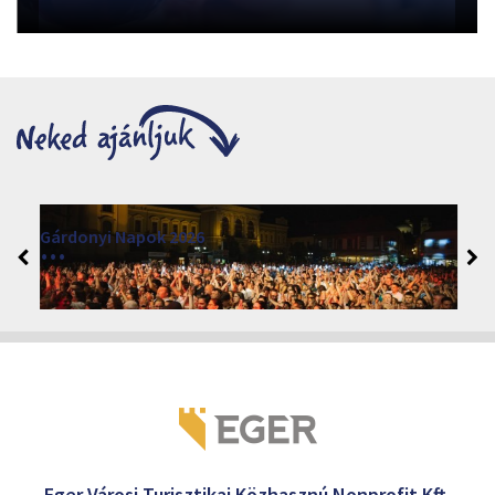
Gárdonyi Napok 2026
2026. augusztus 3 - 7.
Eger 3300
Eger Városi Turisztikai Közhasznú Nonprofit Kft.