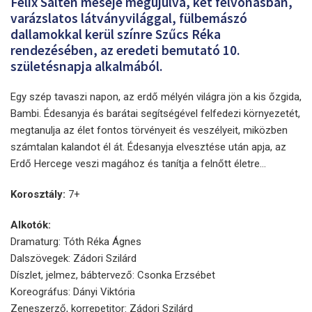
Felix Salten meséje megújulva, két felvonásban,
varázslatos látványvilággal, fülbemászó
dallamokkal kerül színre Szűcs Réka
rendezésében, az eredeti bemutató 10.
születésnapja alkalmából.
Egy szép tavaszi napon, az erdő mélyén világra jön a kis őzgida,
Bambi. Édesanyja és barátai segítségével felfedezi környezetét,
megtanulja az élet fontos törvényeit és veszélyeit, miközben
számtalan kalandot él át. Édesanyja elvesztése után apja, az
Erdő Hercege veszi magához és tanítja a felnőtt életre…
Korosztály:
7+
Alkotók:
Dramaturg: Tóth Réka Ágnes
Dalszövegek: Zádori Szilárd
Díszlet, jelmez, bábtervező: Csonka Erzsébet
Koreográfus: Dányi Viktória
Zeneszerző, korrepetitor: Zádori Szilárd