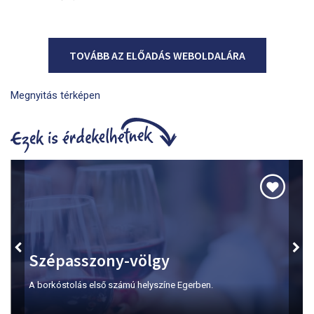
TOVÁBB AZ ELŐADÁS WEBOLDALÁRA
Megnyitás térképen
Szépasszony-völgy
A borkóstolás első számú helyszíne Egerben.