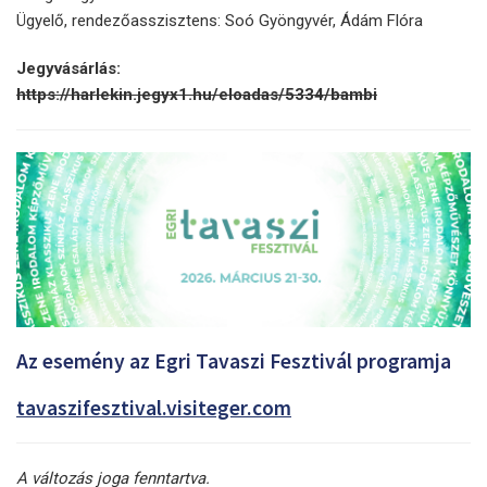
Ügyelő, rendezőasszisztens: Soó Gyöngyvér, Ádám Flóra
Jegyvásárlás:
https://harlekin.jegyx1.hu/eloadas/5334/bambi
Az esemény az Egri Tavaszi Fesztivál programja
tavaszifesztival.visiteger.com
A változás joga fenntartva.