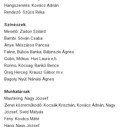
Hangszerelés: Kovács Adrián
Rendező: Szűcs Réka
Színészek:
Mesélő: Zádori Szilárd
Bambi: Sóvári Csaba
Anya: Mészáros Pancsa
Faline, Búbos Banka: Bábinszki Ágnes
Gobo, Mókus: Hus Laura e.h.
Ronno, Kócsag: Bankó Bence
Öreg Herceg: Krausz Gábor m.v.
Bagoly, Nyúl: Nánási Ágnes
Munkatársak:
Mastering: Nagy József
Zenei közreműködő: Kocsák Krisztián, Kovács Adrián, Nagy
József, Svéd Mátyás
Fény: Kovács Máté
Hang: Nagy József