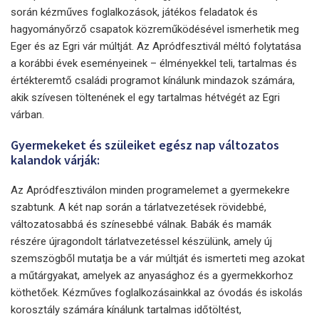
során kézműves foglalkozások, játékos feladatok és
hagyományőrző csapatok közreműködésével ismerhetik meg
Eger és az Egri vár múltját. Az Apródfesztivál méltó folytatása
a korábbi évek eseményeinek – élményekkel teli, tartalmas és
értékteremtő családi programot kínálunk mindazok számára,
akik szívesen töltenének el egy tartalmas hétvégét az Egri
várban.
Gyermekeket és szüleiket egész nap változatos
kalandok várják:
Az Apródfesztiválon minden programelemet a gyermekekre
szabtunk. A két nap során a tárlatvezetések rövidebbé,
változatosabbá és színesebbé válnak. Babák és mamák
részére újragondolt tárlatvezetéssel készülünk, amely új
szemszögből mutatja be a vár múltját és ismerteti meg azokat
a műtárgyakat, amelyek az anyasághoz és a gyermekkorhoz
köthetőek. Kézműves foglalkozásainkkal az óvodás és iskolás
korosztály számára kínálunk tartalmas időtöltést,