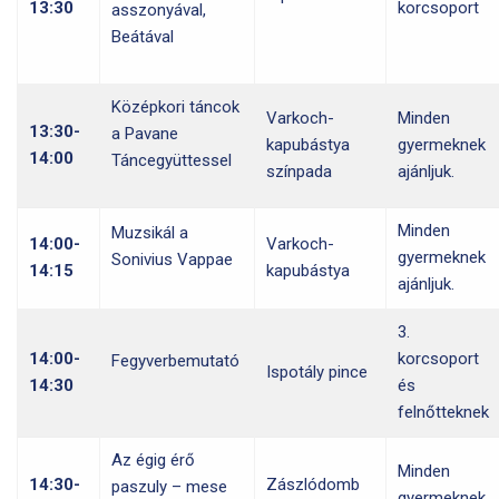
13:30
korcsoport
asszonyával,
Beátával
Középkori táncok
Varkoch-
Minden
13:30-
a Pavane
kapubástya
gyermeknek
14:00
Táncegyüttessel
színpada
ajánljuk.
Minden
Muzsikál a
14:00-
Varkoch-
gyermeknek
Sonivius Vappae
14:15
kapubástya
ajánljuk.
3.
14:00-
korcsoport
Fegyverbemutató
Ispotály pince
14:30
és
felnőtteknek
Az égig érő
Minden
14:30-
Zászlódomb
paszuly – mese
gyermeknek