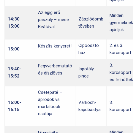
Az égig érő
Minden
14:30-
Zászlódomb
paszuly – mese
gyermeknek
15:00
tövében
Beátával
ajánljuk.
Cipóosztó
2. és 3.
Készíts kenyeret!
15:00
ház
korcsoport
3.
Fegyverbemutató
15:40-
Ispotály
korcsoport
és díszlövés
15:52
pince
és felnőttek
Csetepaté –
apródok vs.
16:00-
Varkoch-
3.
martalócok
16:15
kapubástya
korcsoport
csatája
Minden