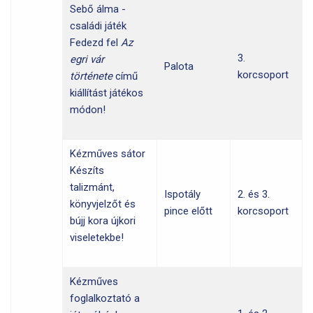
Sebő álma -
családi játék
Fedezd fel
Az
3.
egri vár
Palota
korcsoport
története
című
kiállítást játékos
módon!
Kézműves sátor
Készíts
talizmánt,
Ispotály
2. és 3.
könyvjelzőt és
pince előtt
korcsoport
bújj kora újkori
viseletekbe!
Kézműves
foglalkoztató a