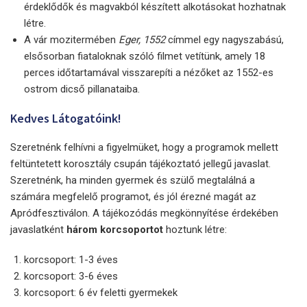
érdeklődők és magvakból készített alkotásokat hozhatnak
létre.
A vár mozitermében
Eger, 1552
címmel egy nagyszabású,
elsősorban fiataloknak szóló filmet vetítünk, amely 18
perces időtartamával visszarepíti a nézőket az 1552-es
ostrom dicső pillanataiba.
Kedves Látogatóink!
Szeretnénk felhívni a figyelmüket, hogy a programok mellett
feltüntetett korosztály csupán tájékoztató jellegű javaslat.
Szeretnénk, ha minden gyermek és szülő megtalálná a
számára megfelelő programot, és jól érezné magát az
Apródfesztiválon. A tájékozódás megkönnyítése érdekében
javaslatként
három korcsoportot
hoztunk létre:
korcsoport: 1-3 éves
korcsoport: 3-6 éves
korcsoport: 6 év feletti gyermekek