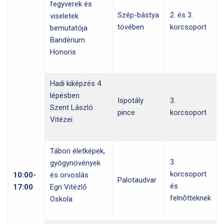
fegyverek és
Szép-bástya
2. és 3.
viseletek
tövében
korcsoport
bemutatója
Bandérium
Honoris
Hadi kiképzés 4
lépésben
Ispotály
3.
Szent László
pince
korcsoport
Vitézei
Tábori életképek,
3.
gyógynövények
korcsoport
10:00-
és orvoslás
Palotaudvar
és
17:00
Egri Vitézlő
felnőtteknek
Oskola