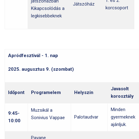
1. és 2.
játszóházban
Játszóház
korcsoport
Kikapcsolódás a
legkisebbeknek
Apródfesztivál - 1. nap
2025. augusztus 9. (szombat)
Javasolt
Időpont
Programelem
Helyszín
korosztály
Minden
Muzsikál a
9:45-
Palotaudvar
gyermeknek
Sonivius Vappae
10:00
ajánljuk.
Pavane