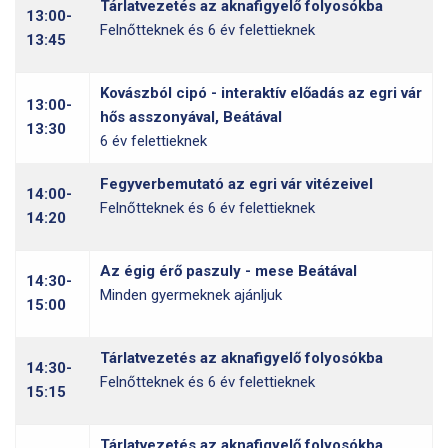
Tárlatvezetés az aknafigyelő folyosókba
13:00-
Felnőtteknek és 6 év felettieknek
13:45
Kovászból cipó - interaktív előadás az egri vár
13:00-
hős asszonyával, Beátával
13:30
6 év felettieknek
Fegyverbemutató az egri vár vitézeivel
14:00-
Felnőtteknek és 6 év felettieknek
14:20
Az égig érő paszuly - mese Beátával
14:30-
Minden gyermeknek ajánljuk
15:00
Tárlatvezetés az aknafigyelő folyosókba
14:30-
Felnőtteknek és 6 év felettieknek
15:15
Tárlatvezetés az aknafigyelő folyosókba