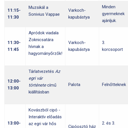
Minden
Muzsikál a
11:15-
Varkoch-
gyermeknek
Sonivius Vappae
11:30
kapubástya
ajánljuk.
Apródok viadala
Zoknicsatára
11:30-
Varkoch-
3.
hívnak a
11:45
kapubástya
korcsoport
hagyományőrzők!
Tárlatvezetés
Az
egri vár
12:00-
Palota
Felnőtteknek
története
című
13:00
kiállításban
Kovászból cipó -
Interaktív előadás
13:00-
2. és 3.
az egri vár hős
Cipóosztó ház