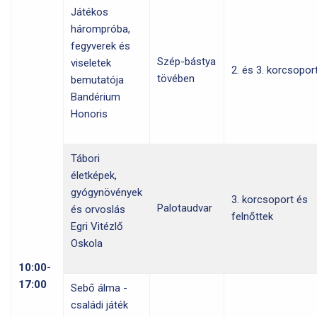
Játékos
hárompróba,
fegyverek és
Szép-bástya
viseletek
2. és 3. korcsopor
tövében
bemutatója
Bandérium
Honoris
Tábori
életképek,
gyógynövények
3. korcsoport és
Palotaudvar
és orvoslás
felnőttek
Egri Vitézlő
Oskola
10:00-
17:00
Sebő álma -
családi játék