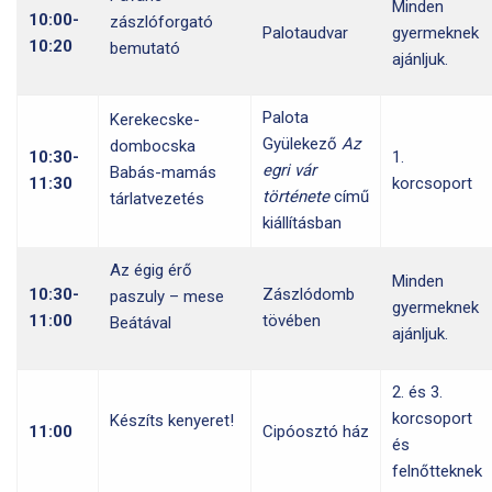
Minden
10:00-
zászlóforgató
Palotaudvar
gyermeknek
10:20
bemutató
ajánljuk.
Palota
Kerekecske-
Gyülekező
Az
dombocska
10:30-
1.
egri vár
Babás-mamás
11:30
korcsoport
története
című
tárlatvezetés
kiállításban
Az égig érő
Minden
10:30-
Zászlódomb
paszuly – mese
gyermeknek
11:00
tövében
Beátával
ajánljuk.
2. és 3.
korcsoport
Készíts kenyeret!
11:00
Cipóosztó ház
és
felnőtteknek