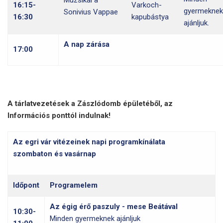
Muzsikál a
16:15-
Varkoch-
gyermeknek
Sonivius Vappae
16:30
kapubástya
ajánljuk.
A nap zárása
17:00
A tárlatvezetések a Zászlódomb épületéből, az
Információs ponttól indulnak!
Az egri vár vitézeinek napi programkínálata
szombaton és vasárnap
Időpont
Programelem
Az égig érő paszuly - mese Beátával
10:30-
Minden gyermeknek ajánljuk