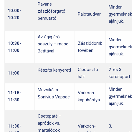
Pavane
Minden
10:00-
zászlóforgató
Palotaudvar
gyermeknek
10:20
bemutató
ajánljuk.
Az égig érő
Minden
10:30-
Zászlódomb
paszuly – mese
gyermeknek
11:00
tövében
Beátával
ajánljuk.
Cipóosztó
2. és 3.
Készíts kenyeret!
11:00
ház
korcsoport
Minden
Muzsikál a
11:15-
Varkoch-
gyermeknek
Sonivius Vappae
11:30
kapubástya
ajánljuk.
Csetepaté –
apródok vs.
11:30-
Varkoch-
3.
martalócok