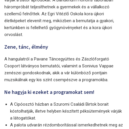
várják a bátor apródokat. A Bandérium Honoris táborában
hárompróbát teljesíthetnek a gyermekek és a vállalkozó
szellemű felnőttek. Az Egri Vitézlő Oskola kora újkori
életképeket elevenít meg, miközben a bemutatja a gyakori,
kertünkben is fellelhető gyógynövényeket és a kora újkori
orvoslást.
Zene, tánc, élmény
A hangulatról a Pavane Táncegyüttes és Zászlóforgató
Csoport látványos bemutatói, valamint a Sonivius Vappae
zenészei gondoskodnak, akik a vár különböző pontjain
muzsikálnak egy kis színt csempészve a programokba.
Ne hagyja ki ezeket a programokat sem!
A Cipóosztó házban a Szuromi Családi Birtok borait
kóstolhatják, illetve helyben készített péksütemények várják
a látogatókat.
A palota udvarán rézdomborítással ismerkedhetnek meg az