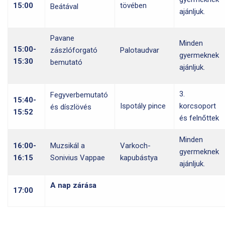
15:00
tövében
Beátával
ajánljuk.
Pavane
Minden
15:00-
zászlóforgató
Palotaudvar
gyermeknek
15:30
bemutató
ajánljuk.
3.
Fegyverbemutató
15:40-
Ispotály pince
korcsoport
és díszlövés
15:52
és felnőttek
Minden
16:00-
Muzsikál a
Varkoch-
gyermeknek
16:15
Sonivius Vappae
kapubástya
ajánljuk.
A nap zárása
17:00