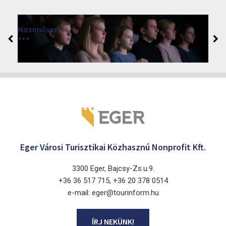
Moziműsor
2026
Cinema Agria, Eger 3300, Törvényház utca 4.
Eger Városi Turisztikai Közhasznú Nonprofit Kft.
3300 Eger, Bajcsy-Zs.u.9.
+36 36 517 715, +36 20 378 0514
e-mail: eger@tourinform.hu
ÍRJ NEKÜNK!