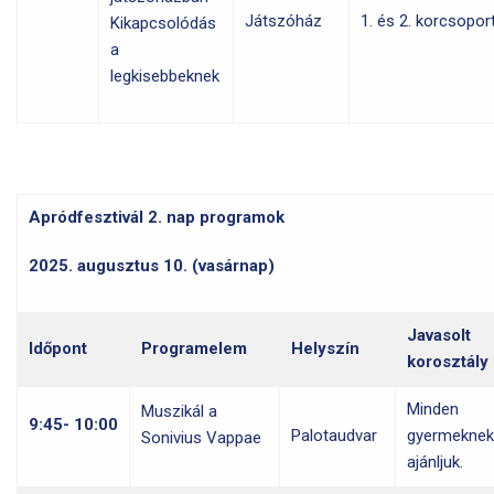
Játszóház
1. és 2. korcsopor
Kikapcsolódás
a
legkisebbeknek
Apródfesztivál 2. nap programok
2025. augusztus 10. (vasárnap)
Javasolt
Időpont
Programelem
Helyszín
korosztály
Minden
Muszikál a
9:45-
10:00
Palotaudvar
gyermeknek
Sonivius Vappae
ajánljuk.