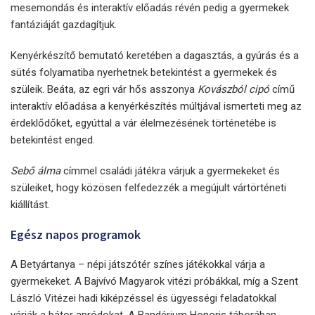
mesemondás és interaktív előadás révén pedig a gyermekek
fantáziáját gazdagítjuk.
Kenyérkészítő bemutató keretében a dagasztás, a gyúrás és a
sütés folyamatiba nyerhetnek betekintést a gyermekek és
szüleik. Beáta, az egri vár hős asszonya
Kovászból cipó
című
interaktív előadása a kenyérkészítés múltjával ismerteti meg az
érdeklődőket, egyúttal a vár élelmezésének történetébe is
betekintést enged.
Sebő álma
címmel családi játékra várjuk a gyermekeket és
szüleiket, hogy közösen felfedezzék a megújult vártörténeti
kiállítást.
Egész napos programok
A Betyártanya – népi játszótér színes játékokkal várja a
gyermekeket. A Bajvívó Magyarok vitézi próbákkal, míg a Szent
László Vitézei hadi kiképzéssel és ügyességi feladatokkal