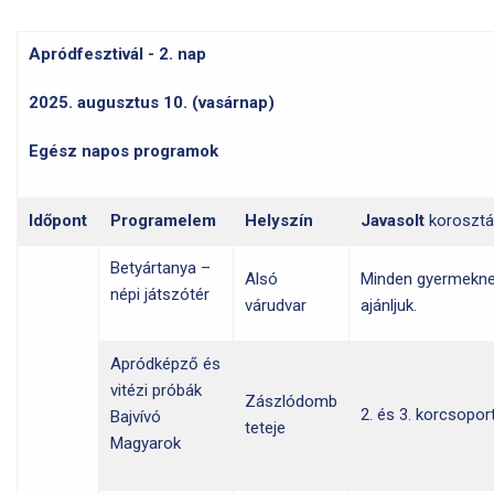
Apródfesztivál - 2. nap
2025. augusztus 10. (vasárnap)
Egész napos programok
Időpont
Programelem
Helyszín
Javasolt
korosztá
Betyártanya –
Alsó
Minden gyermekn
népi játszótér
várudvar
ajánljuk.
Apródképző és
vitézi próbák
Zászlódomb
2. és 3. korcsopor
Bajvívó
teteje
Magyarok