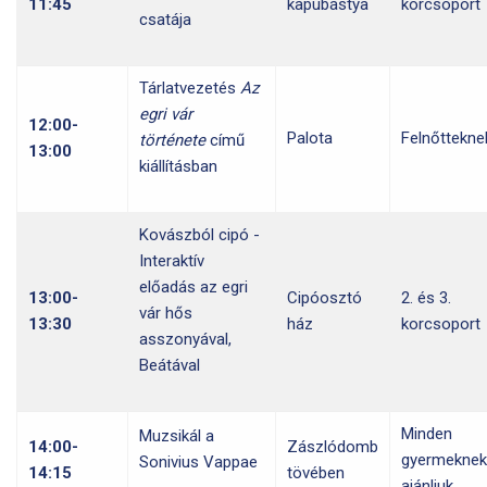
11:45
kapubástya
korcsoport
csatája
Tárlatvezetés
Az
egri vár
12:00-
Palota
Felnőttekne
története
című
13:00
kiállításban
Kovászból cipó -
Interaktív
előadás az egri
13:00-
Cipóosztó
2. és 3.
vár hős
13:30
ház
korcsoport
asszonyával,
Beátával
Minden
Muzsikál a
14:00-
Zászlódomb
gyermeknek
Sonivius Vappae
14:15
tövében
ajánljuk.