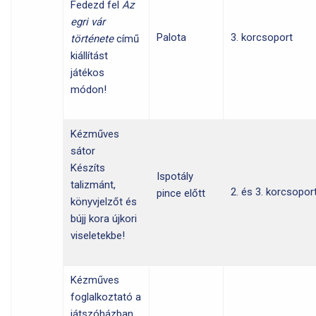
Fedezd fel
Az
egri vár
Palota
3. korcsoport
története
című
kiállítást
játékos
módon!
Kézműves
sátor
Készíts
Ispotály
talizmánt,
2. és 3. korcsopor
pince előtt
könyvjelzőt és
bújj kora újkori
viseletekbe!
Kézműves
foglalkoztató a
játszóházban