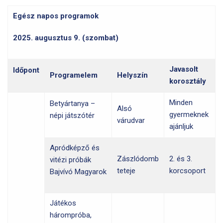
Egész napos programok
2025. augusztus 9. (szombat)
Javasolt
Időpont
Programelem
Helyszín
korosztály
Minden
Betyártanya –
Alsó
gyermeknek
népi játszótér
várudvar
ajánljuk
Apródképző és
Zászlódomb
2. és 3.
vitézi próbák
teteje
korcsoport
Bajvívó Magyarok
Játékos
hárompróba,