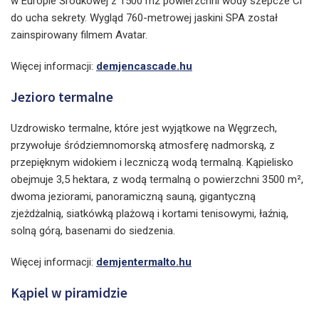
w Europie Środkowej z 1500 m2 powierzchni wody szepcze Ci
do ucha sekrety. Wygląd 760-metrowej jaskini SPA został
zainspirowany filmem Avatar.
Więcej informacji:
demjencascade.hu
Jezioro termalne
Uzdrowisko termalne, które jest wyjątkowe na Węgrzech,
przywołuje śródziemnomorską atmosferę nadmorską, z
przepięknym widokiem i leczniczą wodą termalną. Kąpielisko
obejmuje 3,5 hektara, z wodą termalną o powierzchni 3500 m²,
dwoma jeziorami, panoramiczną sauną, gigantyczną
zjeżdżalnią, siatkówką plażową i kortami tenisowymi, łaźnią,
solną górą, basenami do siedzenia.
Więcej informacji:
demjentermalto.hu
Kąpiel w piramidzie