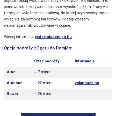
popularnością wśród wspinaczy skałkowych. Kamieniołom to
pionowa lub zakrzywiona ściana o wysokości 33 m. Trasy via
ferraty są wyłożone liną stalową, do której użytkownicy mogą
wpiąć się za pomocą karabinków. Postęp czasami
wspomagają raki wbudowane w ścianę.
Więcej informacji:
viaferratademjen.hu
Opcje podróży z Egeru do Demjén:
Czas podróży
Informacja
Auto
~ 7 minut
-
Autobus
~ 22 minut
volanbusz.hu
Rower
~ 26 minut
-