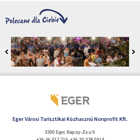
VINO – Wine Tasting Festival in Eger 2026
2026. sierpień 12 - 17.
Eger 3300, Dobó István tér
Eger Városi Turisztikai Közhasznú Nonprofit Kft.
3300 Eger, Bajcsy-Zs.u.9.
+36 36 517 715, +36 20 378 0514