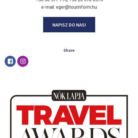
e-mail: eger@tourinform.hu
NAPISZ DO NAS!
Share