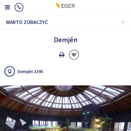
WARTO ZOBACZYĆ
Demjén
Oldal
nyomtatáss
Demjén 3395