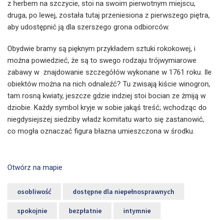
z herbem na szczycie, stoi na swoim pierwotnym miejscu,
druga, po lewej, została tutaj przeniesiona z pierwszego piętra,
aby udostępnić ją dla szerszego grona odbiorców.
Obydwie bramy są pięknym przykładem sztuki rokokowej, i
można powiedzieć, że są to swego rodzaju trójwymiarowe
zabawy w znajdowanie szczegółów wykonane w 1761 roku. Ile
obiektów można na nich odnaleźć? Tu zwisają kiście winogron,
tam rosną kwiaty, jeszcze gdzie indziej stoi bocian ze żmiją w
dziobie. Każdy symbol kryje w sobie jakąś treść; wchodząc do
niegdysiejszej siedziby władz komitatu warto się zastanowić,
co mogła oznaczać figura błazna umieszczona w środku.
Otwórz na mapie
osobliwość
dostępne dla niepełnosprawnych
spokojnie
bezpłatnie
intymnie