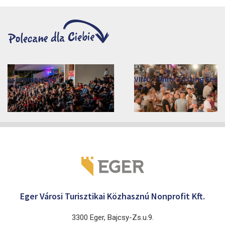
VINO – Wine Tasting Festival in Eger 2026
2026. sierpień 12 - 17.
Eger 3300, Dobó István tér
Eger Városi Turisztikai Közhasznú Nonprofit Kft.
3300 Eger, Bajcsy-Zs.u.9.