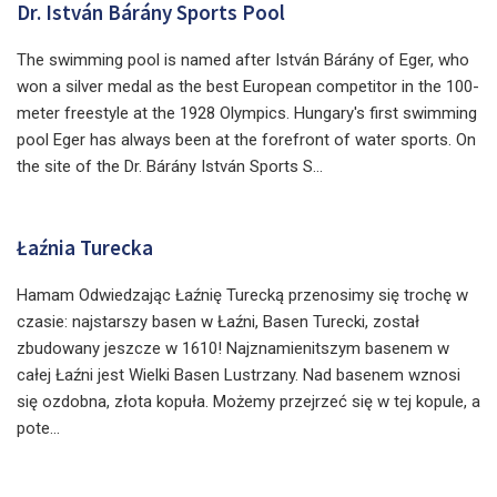
Dr. István Bárány Sports Pool
The swimming pool is named after István Bárány of Eger, who
won a silver medal as the best European competitor in the 100-
meter freestyle at the 1928 Olympics. Hungary's first swimming
pool Eger has always been at the forefront of water sports. On
the site of the Dr. Bárány István Sports S...
Łaźnia Turecka
Hamam Odwiedzając Łaźnię Turecką przenosimy się trochę w
czasie: najstarszy basen w Łaźni, Basen Turecki, został
zbudowany jeszcze w 1610! Najznamienitszym basenem w
całej Łaźni jest Wielki Basen Lustrzany. Nad basenem wznosi
się ozdobna, złota kopuła. Możemy przejrzeć się w tej kopule, a
pote...