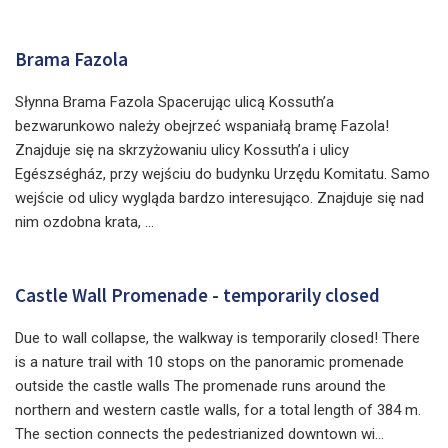
Brama Fazola
Słynna Brama Fazola Spacerując ulicą Kossuth’a
bezwarunkowo należy obejrzeć wspaniałą bramę Fazola!
Znajduje się na skrzyżowaniu ulicy Kossuth’a i ulicy
Egészségház, przy wejściu do budynku Urzędu Komitatu. Samo
wejście od ulicy wygląda bardzo interesująco. Znajduje się nad
nim ozdobna krata, ...
Castle Wall Promenade - temporarily closed
Due to wall collapse, the walkway is temporarily closed! There
is a nature trail with 10 stops on the panoramic promenade
outside the castle walls The promenade runs around the
northern and western castle walls, for a total length of 384 m.
The section connects the pedestrianized downtown wi...