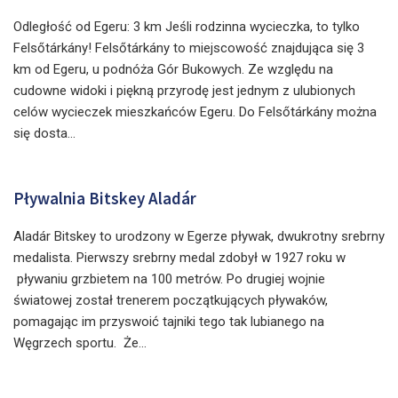
Odległość od Egeru: 3 km Jeśli rodzinna wycieczka, to tylko
Felsőtárkány! Felsőtárkány to miejscowość znajdująca się 3
km od Egeru, u podnóża Gór Bukowych. Ze względu na
cudowne widoki i piękną przyrodę jest jednym z ulubionych
celów wycieczek mieszkańców Egeru. Do Felsőtárkány można
się dosta...
Pływalnia Bitskey Aladár
Aladár Bitskey to urodzony w Egerze pływak, dwukrotny srebrny
medalista. Pierwszy srebrny medal zdobył w 1927 roku w
pływaniu grzbietem na 100 metrów. Po drugiej wojnie
światowej został trenerem początkujących pływaków,
pomagając im przyswoić tajniki tego tak lubianego na
Węgrzech sportu. Że...