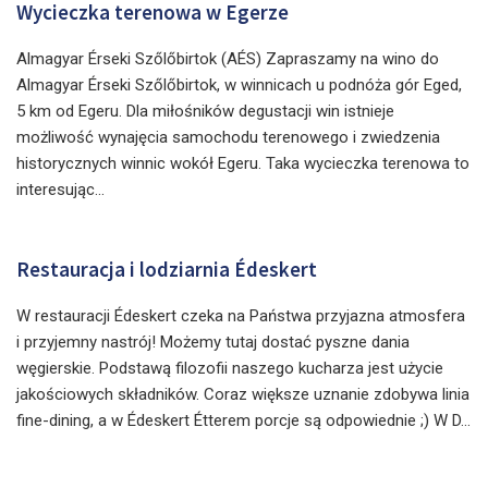
Wycieczka terenowa w Egerze
Almagyar Érseki Szőlőbirtok (AÉS) Zapraszamy na wino do
Almagyar Érseki Szőlőbirtok, w winnicach u podnóża gór Eged,
5 km od Egeru. Dla miłośników degustacji win istnieje
możliwość wynajęcia samochodu terenowego i zwiedzenia
historycznych winnic wokół Egeru. Taka wycieczka terenowa to
interesując...
Restauracja i lodziarnia Édeskert
W restauracji Édeskert czeka na Państwa przyjazna atmosfera
i przyjemny nastrój! Możemy tutaj dostać pyszne dania
węgierskie. Podstawą filozofii naszego kucharza jest użycie
jakościowych składników. Coraz większe uznanie zdobywa linia
fine-dining, a w Édeskert Étterem porcje są odpowiednie ;) W D...