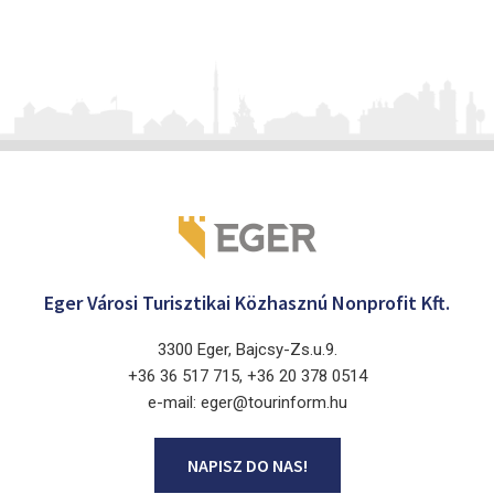
Eger Városi Turisztikai Közhasznú Nonprofit Kft.
3300 Eger, Bajcsy-Zs.u.9.
+36 36 517 715, +36 20 378 0514
e-mail: eger@tourinform.hu
NAPISZ DO NAS!