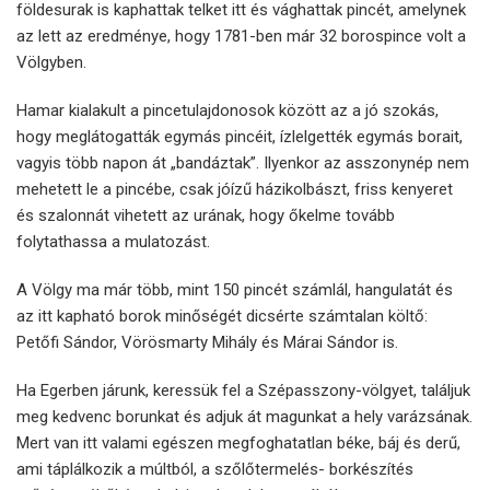
földesurak is kaphattak telket itt és vághattak pincét, amelynek
az lett az eredménye, hogy 1781-ben már 32 borospince volt a
Völgyben.
Hamar kialakult a pincetulajdonosok között az a jó szokás,
hogy meglátogatták egymás pincéit, ízlelgették egymás borait,
vagyis több napon át „bandáztak”. Ilyenkor az asszonynép nem
mehetett le a pincébe, csak jóízű házikolbászt, friss kenyeret
és szalonnát vihetett az urának, hogy őkelme tovább
folytathassa a mulatozást.
A Völgy ma már több, mint 150 pincét számlál, hangulatát és
az itt kapható borok minőségét dicsérte számtalan költő:
Petőfi Sándor, Vörösmarty Mihály és Márai Sándor is.
Ha Egerben járunk, keressük fel a Szépasszony-völgyet, találjuk
meg kedvenc borunkat és adjuk át magunkat a hely varázsának.
Mert van itt valami egészen megfoghatatlan béke, báj és derű,
ami táplálkozik a múltból, a szőlőtermelés- borkészítés