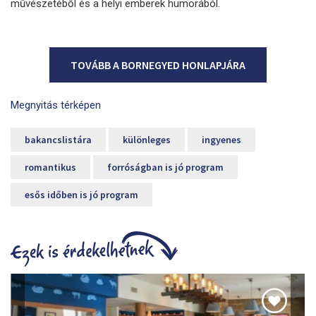
művészetéből és a helyi emberek humorából.
TOVÁBB A BORNEGYED HONLAPJÁRA
Megnyitás térképen
bakancslistára
különleges
ingyenes
romantikus
forróságban is jó program
esős időben is jó program