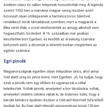
években olasz és vallon telepesek honosították meg. A legenda
szerint 1552-ben a maroknyi magyar sereg részben azért
bizonyult olyan ütőképesnek a harmincszoros túlerővel
rendelkező török támadással szemben, mert a magyarok a
Bika vérét itták, s ezzel elrettentették az amúgy alkoholt nem
fogyasztható törököket. A 16. században már javában
készítettek bort Egerben, és később az érsekség számára
befizetett adót, a dézsmát is lehetett borban megtéríteni az
egyház számára.
Egri pincék
Magyarországnak egyetlen olyan települése sincs, ahol annyi
föld alatti üreg és pince lenne, mint Egerben. Jó, ha tudjuk, hogy
ezek a pincék nem egy időben és ugyanazzal a céllal
keletkeztek. Voltak pincék, amelyeket a bor tárolására, voltak,
amelyeket védelmi célokra vájtak ki, de érdemes tudni, hogy a
barokk belváros épületei részben a föld alól kitermelt tufa kőből
épültek fel. Az Eger alatt elterülő pincerendszer közel 130 km