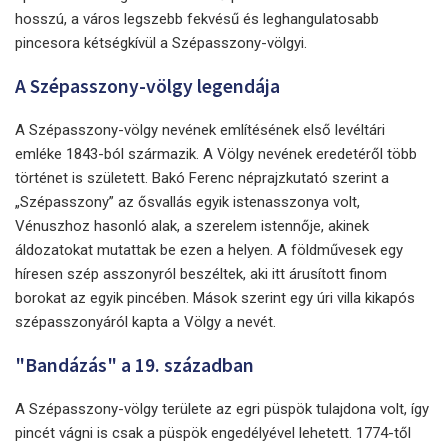
hosszú, a város legszebb fekvésű és leghangulatosabb
pincesora kétségkívül a Szépasszony-völgyi.
A Szépasszony-völgy legendája
A Szépasszony-völgy nevének említésének első levéltári
emléke 1843-ból származik. A Völgy nevének eredetéről több
történet is született. Bakó Ferenc néprajzkutató szerint a
„Szépasszony” az ősvallás egyik istenasszonya volt,
Vénuszhoz hasonló alak, a szerelem istennője, akinek
áldozatokat mutattak be ezen a helyen. A földművesek egy
híresen szép asszonyról beszéltek, aki itt árusított finom
borokat az egyik pincében. Mások szerint egy úri villa kikapós
szépasszonyáról kapta a Völgy a nevét.
"Bandázás" a 19. században
A Szépasszony-völgy területe az egri püspök tulajdona volt, így
pincét vágni is csak a püspök engedélyével lehetett. 1774-től