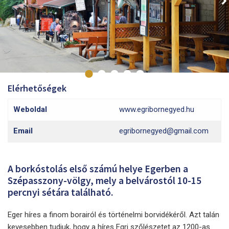
Elérhetőségek
Weboldal
www.egribornegyed.hu
Email
egribornegyed@gmail.com
A borkóstolás első számú helye Egerben a
Szépasszony-völgy, mely a belvárostól 10-15
percnyi sétára található.
Eger híres a finom borairól és történelmi borvidékéről. Azt talán
kevesebben tudjuk, hogy a híres Egri szőlészetet az 1200-as