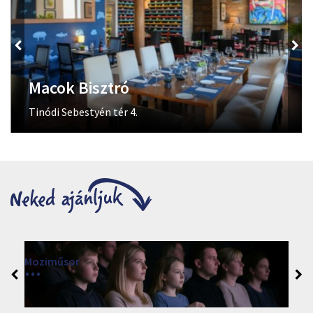
Macok Bisztró
Tinódi Sebestyén tér 4.
Moziműsor
2026
Cinema Agria, Eger 3300, Törvényház utca 4.