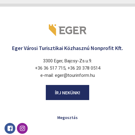
Eger Városi Turisztikai Közhasznú Nonprofit Kft.
3300 Eger, Bajcsy-Zs.u.9.
+36 36 517 715, +36 20 378 0514
e-mail: eger@tourinform.hu
ÍRJ NEKÜNK!
Megosztás