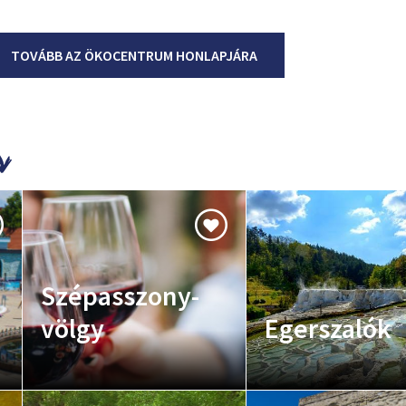
TOVÁBB AZ ÖKOCENTRUM HONLAPJÁRA
Szépasszony-
völgy
Egerszalók