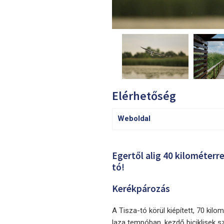
Elérhetőség
Weboldal
Egertől alig 40 kilométer
tó!
Kerékpározás
A Tisza-tó körül kiépített, 70 kil
laza tempóban, kezdő biciklisek s