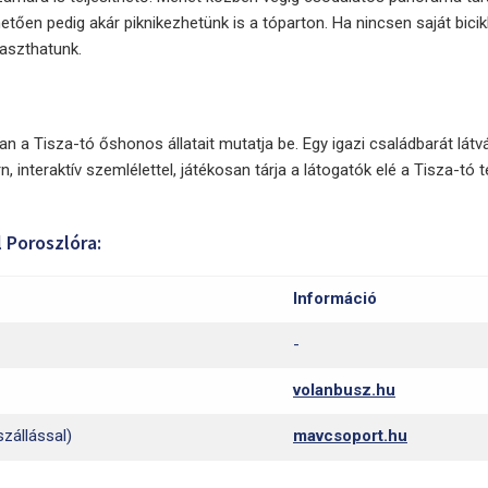
tően pedig akár piknikezhetünk is a tóparton. Ha nincsen saját bicikl
aszthatunk.
 a Tisza-tó őshonos állatait mutatja be. Egy igazi családbarát lát
interaktív szemlélettel, játékosan tárja a látogatók elé a Tisza-tó 
 Poroszlóra:
Információ
-
volanbusz.hu
szállással)
mavcsoport.hu