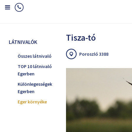
Home
Látnivalók
Eger környéke
Tisza-tó
Tisza-tó
LÁTNIVALÓK
Poroszló 3388
Összes látnivaló
TOP 10 látnivaló
Egerben
Különlegességek
Egerben
Eger környéke