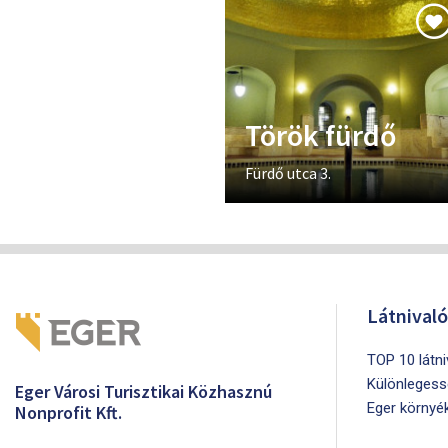
Török fürdő
Fürdő utca 3.
Látnival
TOP 10 látn
Különlegess
Eger Városi Turisztikai Közhasznú
Eger környé
Nonprofit Kft.