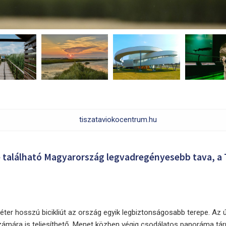
tiszataviokocentrum.hu
re található Magyarország legvadregényesebb tava, a 
ométer hosszú bicikliút az ország egyik legbiztonságosabb terepe. Az 
zámára is teljesíthető. Menet közben végig csodálatos panoráma táru