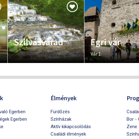
Szilvásvárad
Egri vár
Vár 1.
ók
Élmények
Pro
ivaló Egerben
Fürdőzés
Csalá
égek Egerben
Színházak
Bor -
ke
Aktív kikapcsolódás
Zene
Családi élmények
Szính