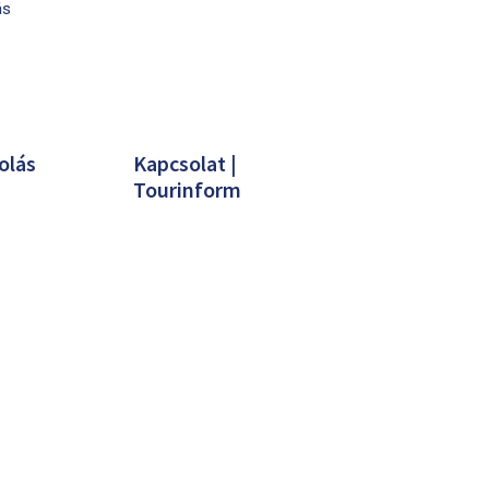
ás
olás
Kapcsolat |
Tourinform