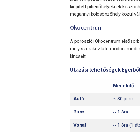
kiépített pihenőhelyeknek köszönhe
megannyi kölcsönzőhely közül vál
Ökocentrum
A poroszlói Ökocentrum elsősorban
mely szórakoztató módon, modern, 
kincseit.
Utazási lehetőségek Egerből
Menetidő
Autó
~ 30 perc
Busz
~ 1 óra
Vonat
~ 1 óra (1 át