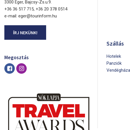
3300 Eger, Bajcsy-Zs.u.9.
+36 36 517 715, +36 20 378 0514
e-mail: eger@tourinform.hu
ÍRJ NEKÜNK!
Szállás
Hotelek
Megosztás
Panziók
Vendégháza