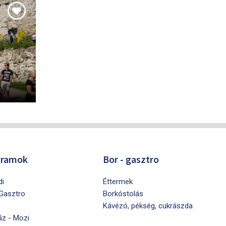
gramok
Bor - gasztro
di
Éttermek
 Gasztro
Borkóstolás
Kávézó, pékség, cukrászda
áz - Mozi