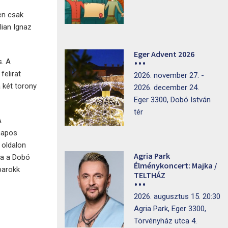
en csak
lian Ignaz
Eger Advent 2026
s. A
felirat
2026. november 27. -
 két torony
2026. december 24.
Eger 3300, Dobó István
tér
A
napos
 oldalon
Agria Park
Ha a Dobó
Élménykoncert: Majka /
barokk
TELTHÁZ
2026. augusztus 15. 20:30
Agria Park, Eger 3300,
Törvényház utca 4.