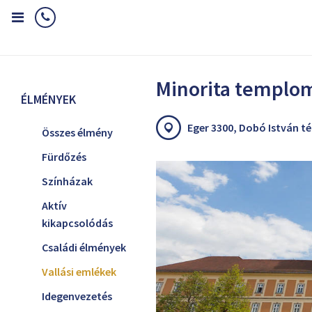
Home
Élmények
Vallási emlékek
Minorita templom
Minorita templo
ÉLMÉNYEK
Eger 3300, Dobó István tér
Összes élmény
Fürdőzés
Színházak
Aktív
kikapcsolódás
Családi élmények
Vallási emlékek
Idegenvezetés