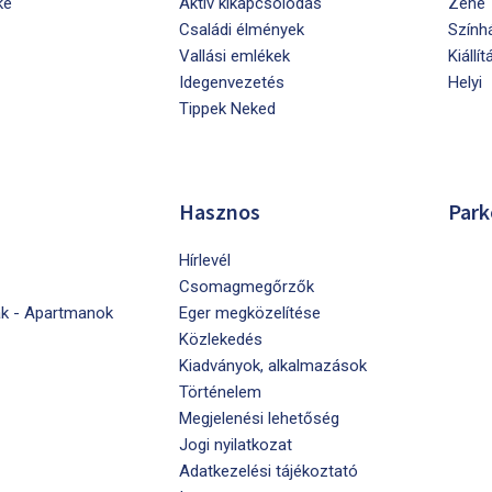
ke
Aktív kikapcsolódás
Zene
Családi élmények
Szính
Vallási emlékek
Kiállít
Idegenvezetés
Helyi
Tippek Neked
Hasznos
Park
Hírlevél
Csomagmegőrzők
k - Apartmanok
Eger megközelítése
Közlekedés
Kiadványok, alkalmazások
Történelem
Megjelenési lehetőség
Jogi nyilatkozat
Adatkezelési tájékoztató