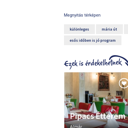
Megnyitás térképen
különleges
mária út
esős időben is jó program
Pipacs Étterem
Almár