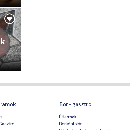
ok
gramok
Bor - gasztro
di
Éttermek
 Gasztro
Borkóstolás