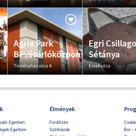
Agria Park
Egri Csillag
Bevásárlóközpont
Sétánya
Törvényház utca 4.
Érsek utca
ók
Élmények
Pro
ivaló Egerben
Fürdőzés
Csalá
égek Egerben
Színházak
Bor -