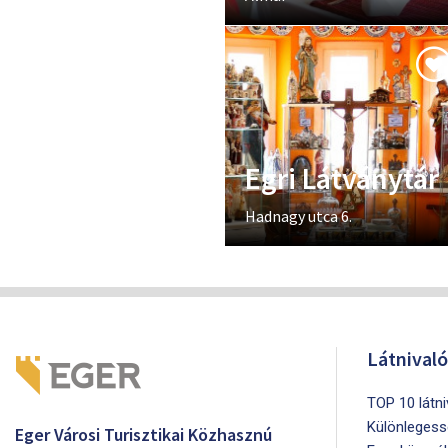
Egri Látványtár
Hadnagy utca 6.
Látnival
TOP 10 látn
Különlegess
Eger Városi Turisztikai Közhasznú