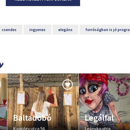
csendes
ingyenes
elegáns
forróságban is jó progr
Baltadobó
Legálfal
Kisvölgy utca 56.
Leányka utca