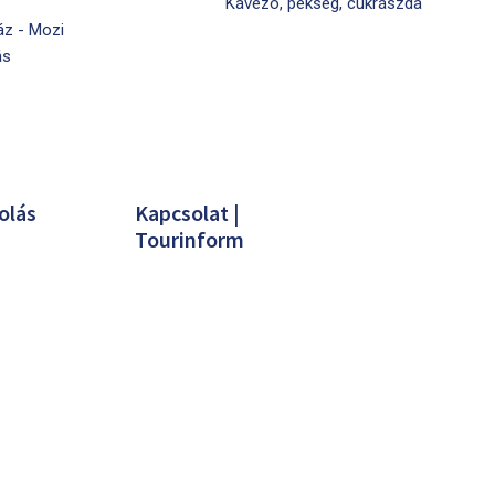
Kávézó, pékség, cukrászda
áz - Mozi
ás
olás
Kapcsolat |
Tourinform