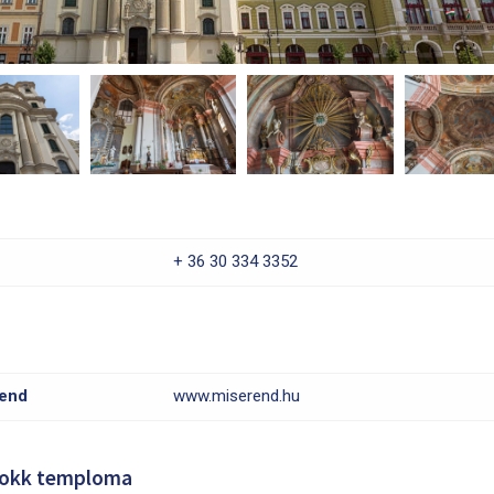
+ 36 30 334 3352
rend
www.miserend.hu
rokk temploma