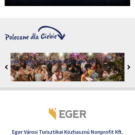
VINO – Wine Tasting Festival in Eger 2026
2026. sierpień 12 - 17.
Eger 3300, Dobó István tér
Eger Városi Turisztikai Közhasznú Nonprofit Kft.