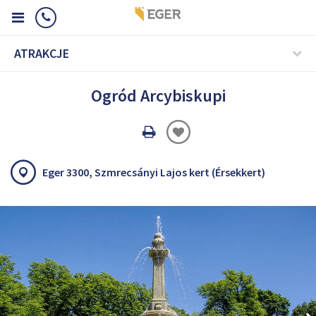
ATRAKCJE
Ogród Arcybiskupi
Oldal
nyomtatáss
Eger 3300, Szmrecsányi Lajos kert (Érsekkert)