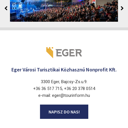
VINO – Wine Tasting Festival in Eger 2026
2026. sierpień 12 - 17.
Eger 3300, Dobó István tér
Eger Városi Turisztikai Közhasznú Nonprofit Kft.
3300 Eger, Bajcsy-Zs.u.9.
+36 36 517 715, +36 20 378 0514
e-mail: eger@tourinform.hu
NAPISZ DO NAS!