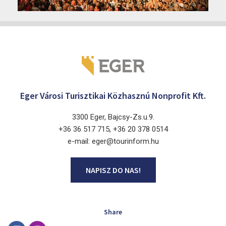
Márai Központ, Eger 3300, Szépasszony-völgy 35.
Eger Városi Turisztikai Közhasznú Nonprofit Kft.
3300 Eger, Bajcsy-Zs.u.9.
+36 36 517 715, +36 20 378 0514
e-mail: eger@tourinform.hu
NAPISZ DO NAS!
Share