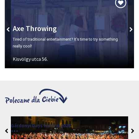
Cserépfalu
Mała osada u bram najdłuższej górskiej doliny w kraju, 18 km
od Egeru.
Open-Air Events in Szépasszonyvölgy
2026. czerwiec 19. - 2026. sierpień 28.