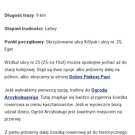
Długość trasy:
9 km
Stopień trudności:
Łatwy
Punkt początkowy:
Skrzyżowanie ulicy Kőlyuk i ulicy nr. 25,
Eger
Wzdłuż ulicy nr 25 (25-ös főút) można spokojnie jechać aż do
stacji kolejowej. Stąd są dwie opcje: albo jedziemy dalej na
północ, albo skręcamy w stronę
Doliny Pięknej Pani
.
Jeśli wybraliśmy pierwszą opcję, trafimy do
Ogrodu
Arcybiskupiego
. Tutaj znajduje się bardzo przyjemna ścieżka
rowerowa w cieniu kasztanowców. Jeśli w wycieczce biorą
udział dzieci, Ogród Arcybiskupi jest świetnym miejscem na
przerwę.
Z parku jedziemy dalej ścieżką rowerową aż do historycznego