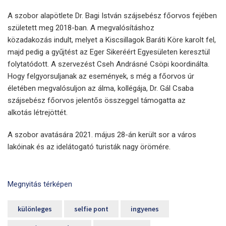
A szobor alapötlete Dr. Bagi István szájsebész főorvos fejében
született meg 2018-ban. A megvalósításhoz
közadakozás indult, melyet a Kiscsillagok Baráti Köre karolt fel,
majd pedig a gyűjtést az Eger Sikeréért Egyesületen keresztül
folytatódott. A szervezést Cseh Andrásné Csöpi koordinálta.
Hogy felgyorsuljanak az események, s még a főorvos úr
életében megvalósuljon az álma, kollégája, Dr. Gál Csaba
szájsebész főorvos jelentős összeggel támogatta az
alkotás létrejöttét.
A szobor avatására 2021. május 28-án került sor a város
lakóinak és az idelátogató turisták nagy örömére.
Megnyitás térképen
különleges
selfie pont
ingyenes