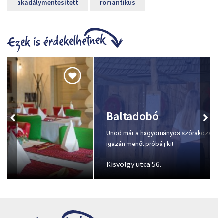
akadálymentesített
romantikus
Baltadobó
Unod már a hagyományos szórakozást? Itt az idő, hogy valami
igazán menőt próbálj ki!
Kisvölgy utca 56.