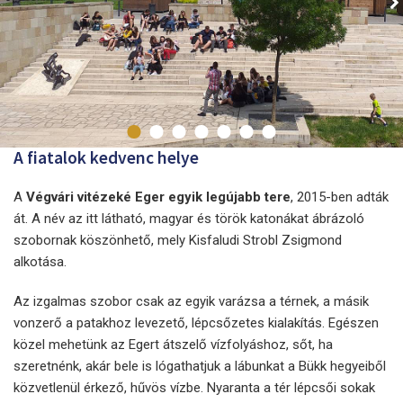
A fiatalok kedvenc helye
A
Végvári vitézeké Eger egyik legújabb tere
, 2015-ben adták
át. A név az itt látható, magyar és török katonákat ábrázoló
szobornak köszönhető, mely Kisfaludi Strobl Zsigmond
alkotása.
Az izgalmas szobor csak az egyik varázsa a térnek, a másik
vonzerő a patakhoz levezető, lépcsőzetes kialakítás. Egészen
közel mehetünk az Egert átszelő vízfolyáshoz, sőt, ha
szeretnénk, akár bele is lógathatjuk a lábunkat a Bükk hegyeiből
közvetlenül érkező, hűvös vízbe. Nyaranta a tér lépcsői sokak