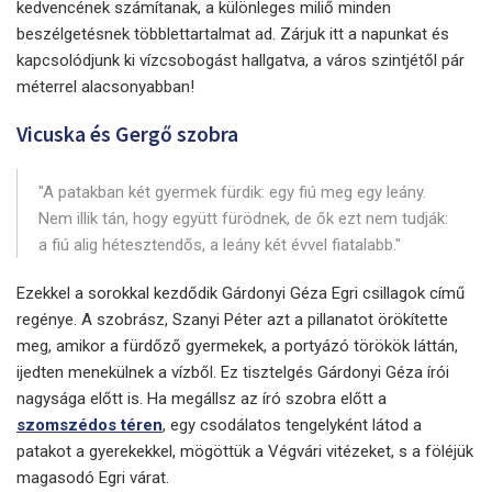
kedvencének számítanak, a különleges miliő minden
beszélgetésnek többlettartalmat ad. Zárjuk itt a napunkat és
kapcsolódjunk ki vízcsobogást hallgatva, a város szintjétől pár
méterrel alacsonyabban!
Vicuska és Gergő szobra
"A patakban két gyermek fürdik: egy fiú meg egy leány.
Nem illik tán, hogy együtt fürödnek, de ők ezt nem tudják:
a fiú alig hétesztendős, a leány két évvel fiatalabb."
Ezekkel a sorokkal kezdődik Gárdonyi Géza Egri csillagok című
regénye. A szobrász, Szanyi Péter azt a pillanatot örökítette
meg, amikor a fürdőző gyermekek, a portyázó törökök láttán,
ijedten menekülnek a vízből. Ez tisztelgés Gárdonyi Géza írói
nagysága előtt is. Ha megállsz az író szobra előtt a
szomszédos téren
, egy csodálatos tengelyként látod a
patakot a gyerekekkel, mögöttük a Végvári vitézeket, s a föléjük
magasodó Egri várat.