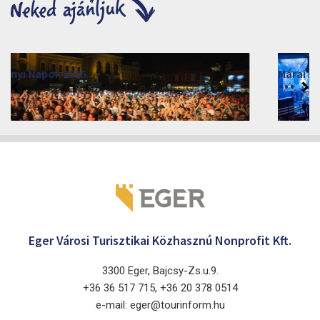
Márai Központ 2026
2026. június 19. - 2026. augusztus 28.
Márai Központ, Eger 3300, Szépasszony-völgy 35.
Eger Városi Turisztikai Közhasznú Nonprofit Kft.
3300 Eger, Bajcsy-Zs.u.9.
+36 36 517 715, +36 20 378 0514
e-mail: eger@tourinform.hu