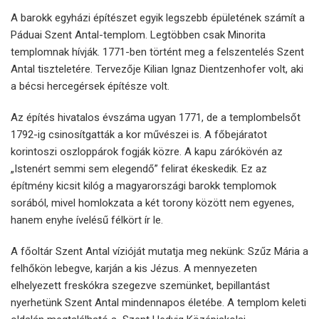
A barokk egyházi építészet egyik legszebb épületének számít a
Páduai Szent Antal-templom. Legtöbben csak Minorita
templomnak hívják. 1771-ben történt meg a felszentelés Szent
Antal tiszteletére. Tervezője Kilian Ignaz Dientzenhofer volt, aki
a bécsi hercegérsek építésze volt.
Az építés hivatalos évszáma ugyan 1771, de a templombelsőt
1792-ig csinosítgatták a kor művészei is. A főbejáratot
korintoszi oszloppárok fogják közre. A kapu zárókövén az
„Istenért semmi sem elegendő” felirat ékeskedik. Ez az
építmény kicsit kilóg a magyarországi barokk templomok
sorából, mivel homlokzata a két torony között nem egyenes,
hanem enyhe ívelésű félkört ír le.
A főoltár Szent Antal vízióját mutatja meg nekünk: Szűz Mária a
felhőkön lebegve, karján a kis Jézus. A mennyezeten
elhelyezett freskókra szegezve szemünket, bepillantást
nyerhetünk Szent Antal mindennapos életébe. A templom keleti