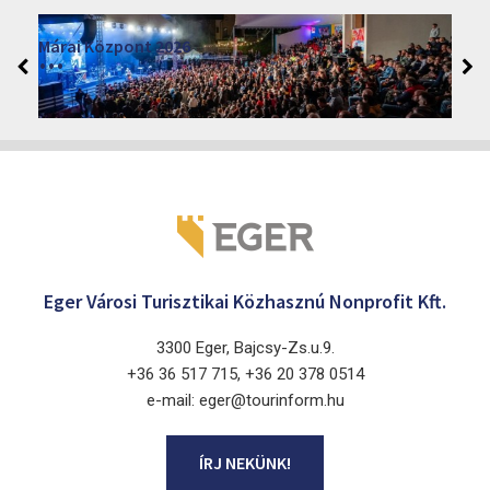
Moziműsor
2026
Cinema Agria, Eger 3300, Törvényház utca 4.
Eger Városi Turisztikai Közhasznú Nonprofit Kft.
3300 Eger, Bajcsy-Zs.u.9.
+36 36 517 715, +36 20 378 0514
e-mail: eger@tourinform.hu
ÍRJ NEKÜNK!