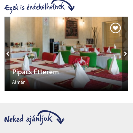
Baltadobó
Unod már a hagyományos szórakozást? Itt az idő, hogy valami
igazán menőt próbálj ki!
Kisvölgy utca 56.