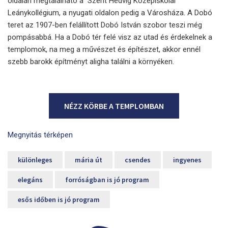
oldalán megtalálható a Szent Hedvig Középiskolai
Leánykollégium, a nyugati oldalon pedig a Városháza. A Dobó
teret az 1907-ben felállított Dobó István szobor teszi még
pompásabbá. Ha a Dobó tér felé visz az utad és érdekelnek a
templomok, na meg a művészet és építészet, akkor ennél
szebb barokk építményt aligha találni a környéken.
NÉZZ KÖRBE A TEMPLOMBAN
Megnyitás térképen
különleges
mária út
csendes
ingyenes
elegáns
forróságban is jó program
esős időben is jó program