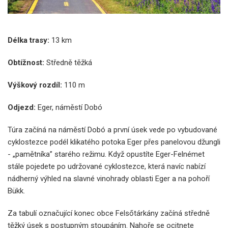
Délka trasy:
13 km
Obtížnost:
Středně těžká
Výškový rozdíl:
110 m
Odjezd:
Eger, náměstí Dobó
Túra začíná na náměstí Dobó a první úsek vede po vybudované
cyklostezce podél klikatého potoka Eger přes panelovou džungli
- „pamětníka” starého režimu. Když opustíte Eger-Felnémet
stále pojedete po udržované cyklostezce, která navíc nabízí
nádherný výhled na slavné vinohrady oblasti Eger a na pohoří
Bükk.
Za tabulí označující konec obce Felsőtárkány začíná středně
těžký úsek s postupným stoupáním. Nahoře se ocitnete