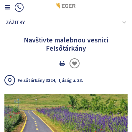
ZÁŽITKY
Navštivte malebnou vesnici
Felsőtárkány
Oldal
nyomtatáss
Felsőtárkány 3324, Ifjúság u. 33.