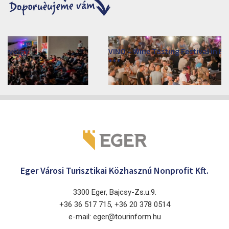
VINO – Wine Tasting Festival in Eger 2026
2026. srpen 12 - 17.
Eger 3300, Dobó István tér
Eger Városi Turisztikai Közhasznú Nonprofit Kft.
3300 Eger, Bajcsy-Zs.u.9.
+36 36 517 715, +36 20 378 0514
e-mail: eger@tourinform.hu