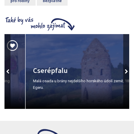
pro rodiny
bezplatné
Cserépfalu
Malá osada u brány nejdelšího horského údolí země, 18 km od
Egeru.