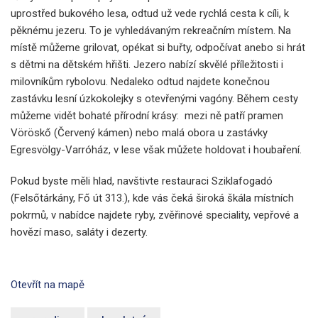
uprostřed bukového lesa, odtud už vede rychlá cesta k cíli, k
pěknému jezeru. To je vyhledávaným rekreačním místem. Na
místě můžeme grilovat, opékat si buřty, odpočívat anebo si hrát
s dětmi na dětském hřišti. Jezero nabízí skvělé příležitosti i
milovníkům rybolovu. Nedaleko odtud najdete konečnou
zastávku lesní úzkokolejky s otevřenými vagóny. Během cesty
můžeme vidět bohaté přírodní krásy: mezi ně patří pramen
Vöröskő (Červený kámen) nebo malá obora u zastávky
Egresvölgy-Varróház, v lese však můžete holdovat i houbaření.
Pokud byste měli hlad, navštivte restauraci Sziklafogadó
(Felsőtárkány, Fő út 313.), kde vás čeká široká škála místních
pokrmů, v nabídce najdete ryby, zvěřinové speciality, vepřové a
hovězí maso, saláty i dezerty.
Otevřít na mapě