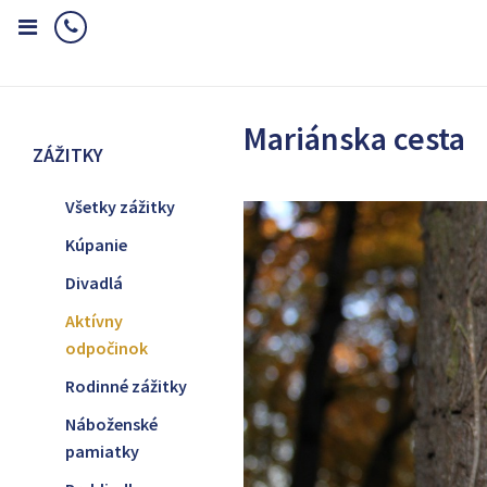
Home
Zážitky
Aktívny odpočinok
Mariánska cesta
Mariánska cesta
ZÁŽITKY
Všetky zážitky
Kúpanie
Divadlá
Aktívny
odpočinok
Rodinné zážitky
Náboženské
pamiatky