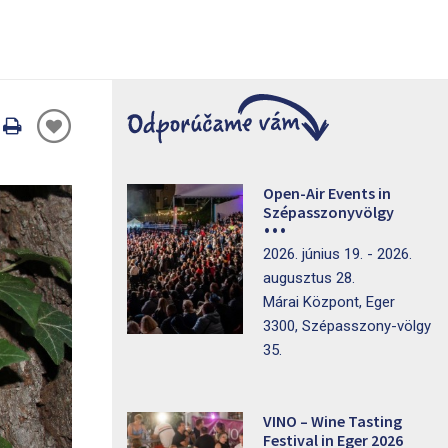
Oldal
nyomtatáss
Open-Air Events in
Szépasszonyvölgy
2026. június 19. - 2026.
augusztus 28.
Márai Központ, Eger
3300, Szépasszony-völgy
35.
VINO – Wine Tasting
Festival in Eger 2026