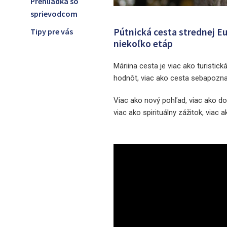
Prehliadka so
sprievodcom
Pútnická cesta strednej Eu
Tipy pre vás
niekoľko etáp
Máriina cesta je viac ako turistic
hodnôt, viac ako cesta sebapoznan
Viac ako nový pohľad, viac ako dob
viac ako spirituálny zážitok, viac 