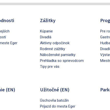
dnosti
Zážitky
Prog
tejších
Kúpanie
Pre ro
ostí
Divadlá
Gastr
 meste Eger
Aktívny odpočinok
Hudb
Rodinné zážitky
Divadl
Náboženské pamiatky
Výsta
Prehliadka so sprievodcom
Miest
Tipy pre vás
ie (EN)
Užitočné (EN)
Park
Úschovňa batožín
Príjazd do mesta Eger