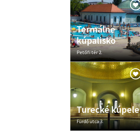
Termálne
kúpalisko
Petőfi tér 2.
Turecké kúpele
Fürdő utca 3.