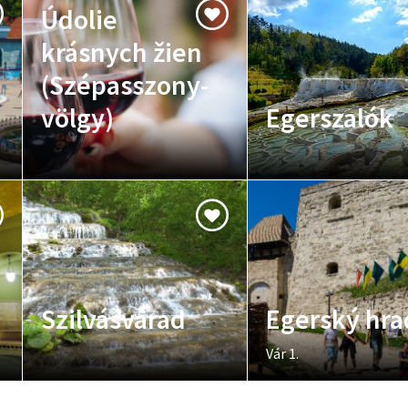
Údolie
krásnych žien
(Szépasszony-
völgy)
Egerszalók
Szilvásvárad
Egerský hra
Vár 1.