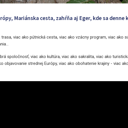
rópy, Mariánska cesta, zahŕňa aj Eger, kde sa denne 
ká trasa, viac ako pútnická cesta, viac ako vzácny program, viac ako 
ia...
rá spoločnosť, viac ako kultúra, viac ako sakralita, viac ako turistic
ako objavovanie strednej Európy, viac ako obohatenie krajiny - viac ak