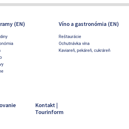
ramy (EN)
Víno a gastronómia (EN)
diny
Reštaurácie
onómia
Ochutnávka vína
a
Kaviareň, pekáreň, cukráreň
o
vy
ne
ovanie
Kontakt |
Tourinform