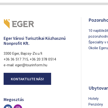
Pozoruho
10 najdôleži
pozoruhodn
Eger Városi Turisztikai Közhasznú
Špeciality v
Nonprofit Kft.
Okolie Egeru
3300 Eger, Bajcsy-Zs.u.9.
+36 36 517 715, +36 20 378 0514
e-mail: eger@tourinform.hu
KONTAKTUJTE NÁS!
Ubytovan
Hotely
Megosztás
Penzióny