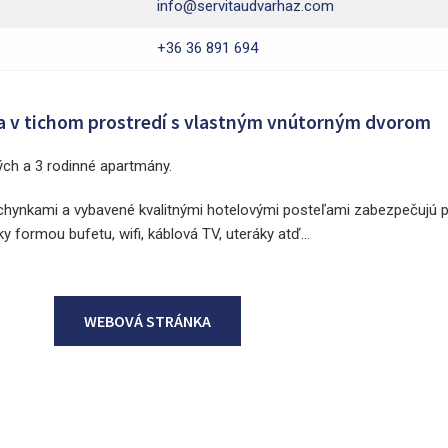
info@servitaudvarhaz.com
+36 36 891 694
a v tichom prostredí s vlastným vnútorným dvorom
ých a 3 rodinné apartmány.
chynkami a vybavené kvalitnými hotelovými posteľami zabezpečujú 
y formou bufetu, wifi, káblová TV, uteráky atď...
WEBOVÁ STRÁNKA