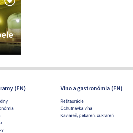
pele
ramy (EN)
Víno a gastronómia (EN)
diny
Reštaurácie
onómia
Ochutnávka vína
a
Kaviareň, pekáreň, cukráreň
o
vy