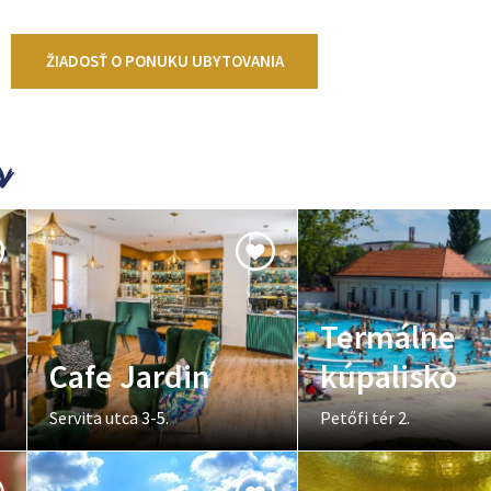
ŽIADOSŤ O PONUKU UBYTOVANIA
Termálne
Cafe Jardin
kúpalisko
Servita utca 3-5.
Petőfi tér 2.