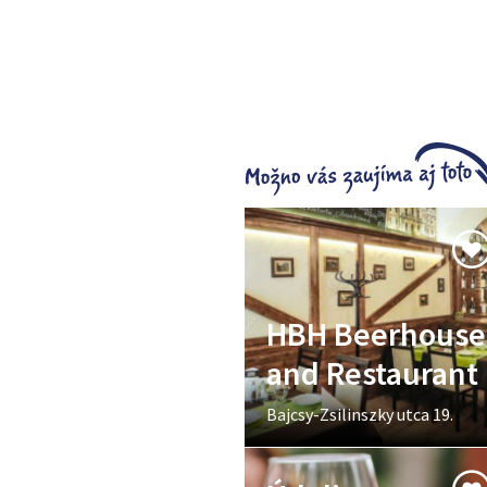
HBH Beerhouse
and Restaurant
Bajcsy-Zsilinszky utca 19.