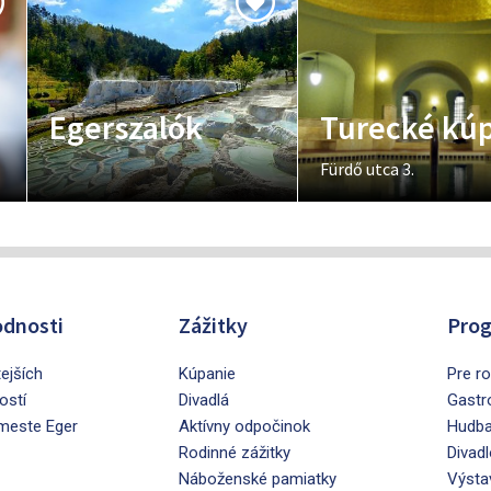
Egerszalók
Turecké kú
Fürdő utca 3.
dnosti
Zážitky
Prog
tejších
Kúpanie
Pre ro
ostí
Divadlá
Gastr
 meste Eger
Aktívny odpočinok
Hudb
Rodinné zážitky
Divadl
Náboženské pamiatky
Výsta