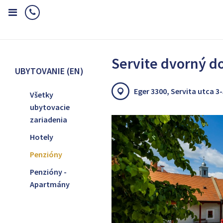
Home
Ubytovanie (EN)
Penzióny
Servite dvorný dom
Servite dvorný 
UBYTOVANIE (EN)
Eger 3300, Servita utca 3-
Všetky
ubytovacie
zariadenia
Hotely
Penzióny
Penzióny -
Apartmány