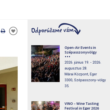
Oldal
nyomtatáss
Open-Air Events in
Szépasszonyvölgy
2026. június 19. - 2026.
augusztus 28.
Márai Központ, Eger
3300, Szépasszony-völgy
35.
VINO – Wine Tasting
Festival in Eger 2026