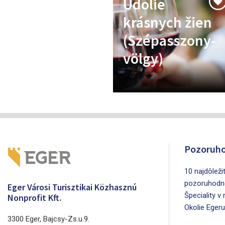
Údolie
krásnych žien
(Szépasszony-
völgy)
Pozoruho
10 najdôleži
pozoruhodn
Eger Városi Turisztikai Közhasznú
Špeciality v
Nonprofit Kft.
Okolie Egeru
3300 Eger, Bajcsy-Zs.u.9.