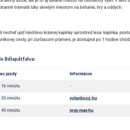
denný lístok, ale je to aj ideálne miesto na celodenný výlet: v tieni
estranné trávnaté lúky skvelým miestom na behanie, hry a oddych.
ali nechať ujsť návštevu krásnej kaplnky uprostred lesa: kaplnka, post
avníkovej cesty, pri zurčiacom prameni, je dostupná po 1 hodine chô
do Bélapátfalva:
as jazdy
Informácie
 16 minútu
-
 35 minútu
volanbusz.hu
 45 minútu
jegy.mav.hu