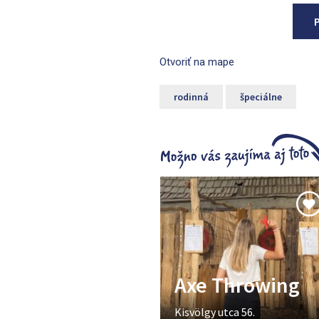
Otvoriť na mape
rodinná
špeciálne
Axe Throwing
Kisvölgy utca 56.