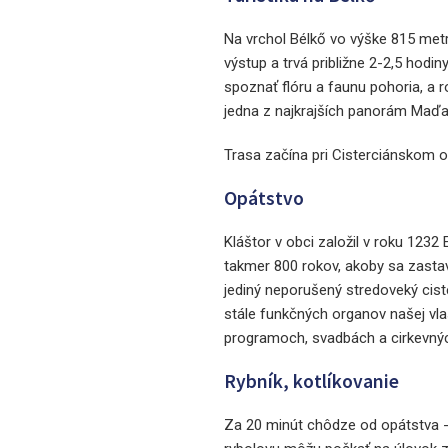
Na vrchol Bélkő vo výške 815 metr
výstup a trvá približne 2-2,5 hodi
spoznať flóru a faunu pohoria, a 
jedna z najkrajších panorám Maďar
Trasa začína pri Cisterciánskom o
Opátstvo
Kláštor v obci založil v roku 1232
takmer 800 rokov, akoby sa zastavil
jediný neporušený stredoveký cist
stále funkčných organov našej vla
programoch, svadbách a cirkevnýc
Rybník, kotlíkovanie
Za 20 minút chôdze od opátstva - 