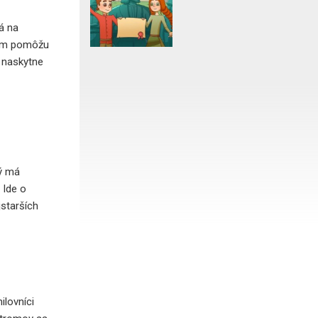
á na
 vám pomôžu
m naskytne
rý má
 Ide o
jstarších
ilovníci