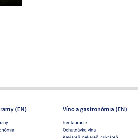
ramy (EN)
Víno a gastronómia (EN)
diny
Reštaurácie
onómia
Ochutnávka vína
a
Kaviareň, pekáreň, cukráreň