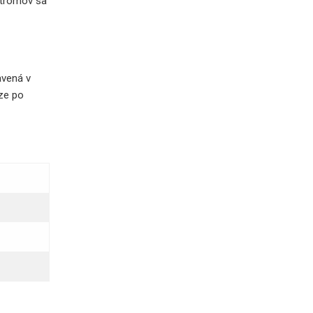
 stromov sa
avená v
dze po