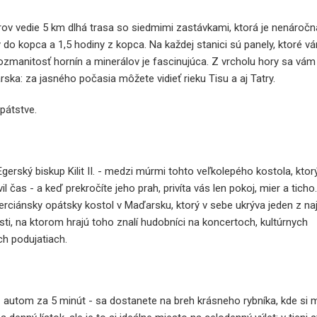
ov vedie 5 km dlhá trasa so siedmimi zastávkami, ktorá je nenáročn
ny do kopca a 1,5 hodiny z kopca. Na každej stanici sú panely, ktoré
rozmanitosť hornín a minerálov je fascinujúca. Z vrcholu hory sa vá
ska: za jasného počasia môžete vidieť rieku Tisu a aj Tatry.
pátstve.
 Egerský biskup Kilit II. - medzi múrmi tohto veľkolepého kostola, kto
 čas - a keď prekročíte jeho prah, privíta vás len pokoj, mier a ticho.
erciánsky opátsky kostol v Maďarsku, ktorý v sebe ukrýva jeden z na
sti, na ktorom hrajú toho znalí hudobníci na koncertoch, kultúrnych
h podujatiach.
autom za 5 minút - sa dostanete na breh krásneho rybníka, kde si m