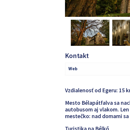
Kontakt
Web
Vzdialenosť od Egeru: 15 
Mesto Bélapátfalva sa nac
autobusom aj vlakom. Len 
mestečko: nad domami sa t
Turistika na Bélkő