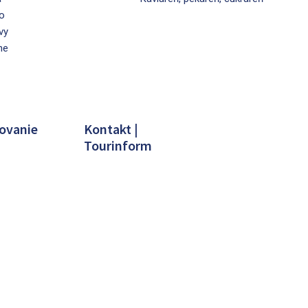
o
vy
ne
ovanie
Kontakt |
Tourinform