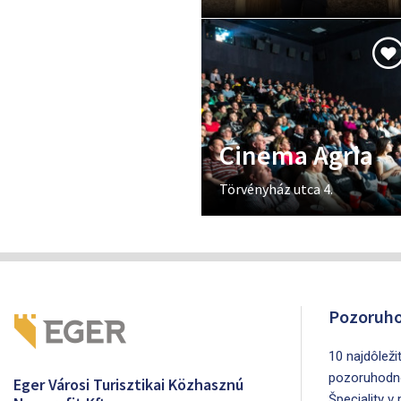
Cinema Agria
Törvényház utca 4.
Pozoruho
10 najdôleži
pozoruhodn
Eger Városi Turisztikai Közhasznú
Špeciality v