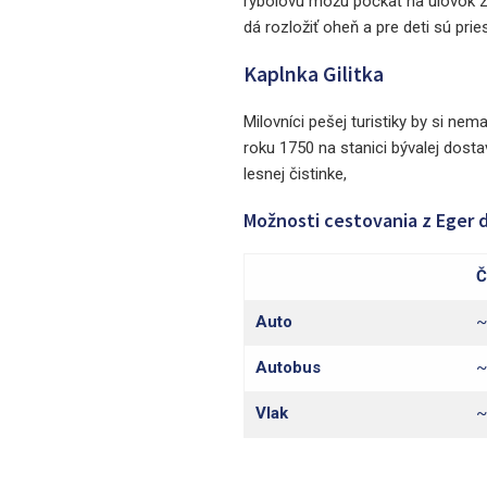
rybolovu môžu počkať na úlovok za 
dá rozložiť oheň a pre deti sú pri
Kaplnka Gilitka
Milovníci pešej turistiky by si nem
roku 1750 na stanici bývalej dost
lesnej čistinke,
Možnosti cestovania z Eger 
Č
Auto
~
Autobus
~
Vlak
~