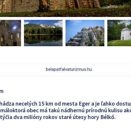
belapatfalvaturizmus.hu
km
hádza necelých 15 km od mesta Eger a je ľahko dost
máloktorá obec má takú nádhernú prírodnú kulisu ak
ýčia dva milióny rokov staré útesy hory Bélkő.