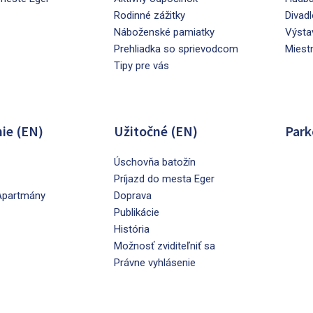
Rodinné zážitky
Divadl
Náboženské pamiatky
Výsta
Prehliadka so sprievodcom
Miest
Tipy pre vás
ie (EN)
Užitočné (EN)
Park
Úschovňa batožín
Príjazd do mesta Eger
Apartmány
Doprava
Publikácie
História
Možnosť zviditeľniť sa
Právne vyhlásenie