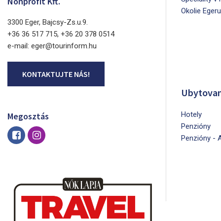
Nonprofit Kft.
Okolie Egeru
3300 Eger, Bajcsy-Zs.u.9.
+36 36 517 715, +36 20 378 0514
e-mail: eger@tourinform.hu
KONTAKTUJTE NÁS!
Ubytovan
Hotely
Megosztás
Penzióny
Penzióny - 