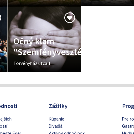
Očný klam
"Szemfényvesztés"
Törvényház utca 1.
dnosti
Zážitky
Prog
tejších
Kúpanie
Pre ro
ostí
Divadlá
Gastr
 meste Eger
Aktívny odpočinok
Hudb