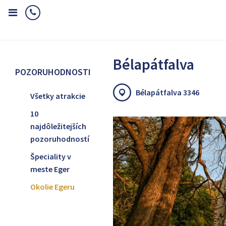
Home
Pozoruhodnosti
Okolie Egeru
Bélapátfalva
Bélapátfalva
POZORUHODNOSTI
Bélapátfalva 3346
Všetky atrakcie
10
najdôležitejších
pozoruhodností
Špeciality v
meste Eger
Okolie Egeru