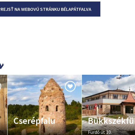
PREJSŤ NA WEBOVÚ STRÁNKU BÉLAPÁTFALVA
Cserépfalu
Bükkszékfü
Fürdő út 10.